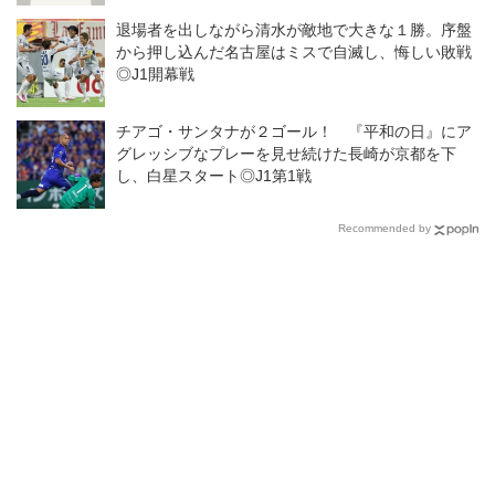
退場者を出しながら清水が敵地で大きな１勝。序盤
から押し込んだ名古屋はミスで自滅し、悔しい敗戦
◎J1開幕戦
チアゴ・サンタナが２ゴール！ 『平和の日』にア
グレッシブなプレーを見せ続けた長崎が京都を下
し、白星スタート◎J1第1戦
Recommended by