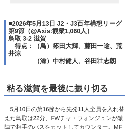
■2026年5月13日 J2・J3百年構想リーグ
第9節（@Axis:観衆1,060人）
鳥取 3-2 滋賀
得点：（鳥）篠田大輝、藤田一途、荒
井涼
（滋）中村健人、谷田壮志朗
粘る滋賀を最後に振り切る
5月10日の第16節から先発11人全員を入れ替
えた鳥取は22分、FWチャ・ウォンジュンが敵
陣で相手のパスをカットしてカウンター。MF