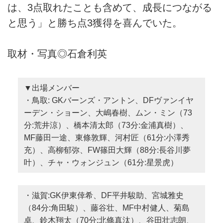
は、3点取れたことも含めて、成長につながる
と思う」と勝ち点3獲得を喜んでいた。
取材・写真◎石倉利英
▼出場メンバー
・鳥取: GKバーンズ・アントン、DFヴァンイヤ
ーデン・ショーン、大嶋春樹、ムン・ミン（73
分:荒井涼）、橋本清太郎（73分:金浦真樹）、
MF藤田一途、東條敦輝、河村匠（61分:小澤秀
充）、高柳郁弥、FW篠田大輝（88分:長谷川夢
叶）、チャ・ウォンジュン（61分:星景虎）
・滋賀:GK伊東倖希、DF平井駿助、宮城雅史
（84分:角田駿）、藤谷壮、MF中村健人、菊島
卓、鈴木翔太（70分:北條真汰）、谷田壮志朗、