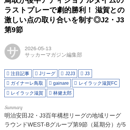
鳥取が後半アディショナルタイムの
ラストプレーで劇的勝利！ 滋賀との
激しい点の取り合いを制す◎J2・J3
第9節
サ
2026-05-13
サッカーマガジン編集部
注目記事
Jリーグ
J2J3
J3
ガイナーレ鳥取
gainare
レイラック滋賀FC
レイラック滋賀
林健太郎
明治安田J2・J3百年構想リーグの地域リーグ
ラウンドWEST-Bグループ第9節（延期分）が5