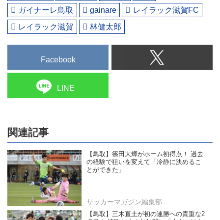
ガイナーレ鳥取
gainare
レイラック滋賀FC
レイラック滋賀
林健太郎
Facebook
LINE
関連記事
【鳥取】篠田大輝がホーム初得点！ 過去
の経験で狙いを変えて「冷静に決めるこ
とができた」
サッカーマガジン編集部
【鳥取】三木直土が初の連勝への貴重な2