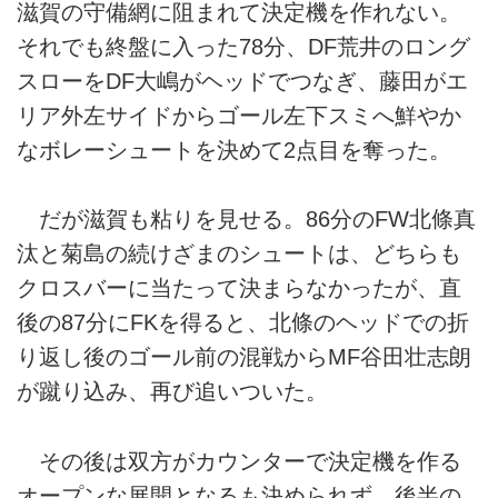
滋賀の守備網に阻まれて決定機を作れない。
それでも終盤に入った78分、DF荒井のロング
スローをDF大嶋がヘッドでつなぎ、藤田がエ
リア外左サイドからゴール左下スミへ鮮やか
なボレーシュートを決めて2点目を奪った。
だが滋賀も粘りを見せる。86分のFW北條真
汰と菊島の続けざまのシュートは、どちらも
クロスバーに当たって決まらなかったが、直
後の87分にFKを得ると、北條のヘッドでの折
り返し後のゴール前の混戦からMF谷田壮志朗
が蹴り込み、再び追いついた。
その後は双方がカウンターで決定機を作る
オープンな展開となるも決められず、後半の