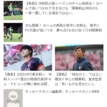
【鳥取】河村匠が新シーズンのチーム初得点！ ホー
ムで追いつかれて引き分けも「開幕戦は38分の1。
一喜一憂している場合ではない」
J3も開幕！ ホームの鳥取が前半に先制も、後半に
FC大阪が追いつき、勝ち点1を分け合う◎J3開幕戦
【鹿島】23日のFC東京戦へ、W
【鹿島】「38分の１」ではない
杯メンバー選出の韓国代表DFキ
横浜ＦＭとの開幕戦。鬼木監督
ム・テヒョンが胸に秘める闘争
は「良いものを見せたいし、決
心。「勝つ気持ちで準備する」
勝戦のつもりで戦う」
サッカーマガジン編集部 - サッカーマガジンWEB