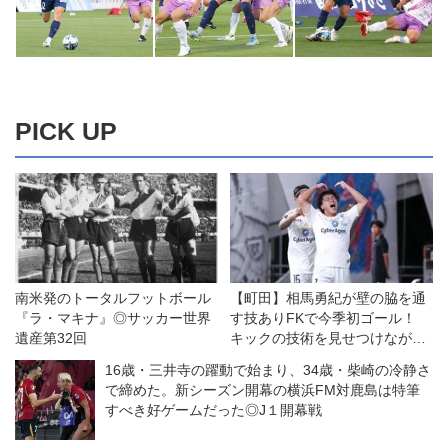
PICK UP
南米発のトータルフットボール
【町田】相馬勇紀が壁の脇を通
『ラ・マキナ』◎サッカー世界
す技ありFKで今季初ゴール！
遺産第32回
キックの技術を見せつけながら
「当たり前だけどやっぱり大
16歳・三井寺の躍動で始まり、34歳・柴崎の冷静さ
切」だと思ったこと
で締めた。新シーズン開幕の横浜FM対鹿島は特筆
すべき好ゲームだった◎J１開幕戦