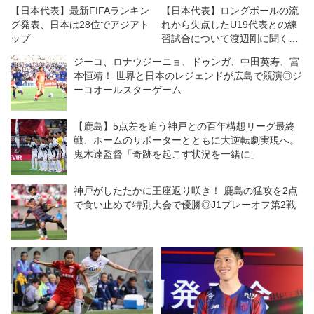
【日本代表】最新FIFAランキン
【日本代表】ロングボールの流
グ発表、日本は28位でアジアト
れから失点したU19代表との練
ップ
習試合について渡辺剛に聞く
「綺麗に崩す相手だけじゃな
ジーコ、ロナウジーニョ、ドゥンガ、中田英寿、宮
い。そこは僕たちの課題」
本恒靖！ 世界と日本のレジェンドが広島で競演◎ジ
ーコオールスターゲーム
【鹿島】5点差を追う神戸との百年構想リーグ最終
戦、ホームのサポーターとともに大逆転劇実現へ。
鬼木達監督「奇跡を起こす状況を一緒に」
神戸がしたたかに王座返り咲き！ 鹿島の猛攻を2点
で食い止めて特別大会で優勝◎J1プレーオフ第2戦