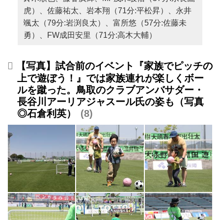
虎）、佐藤祐太、岩本翔（71分:平松昇）、永井
颯太（79分:岩渕良太）、富所悠（57分:佐藤未
勇）、FW成田安里（71分:高木大輔）
【写真】試合前のイベント『家族でピッチの
上で遊ぼう！』では家族連れが楽しくボー
ルを蹴った。鳥取のクラブアンバサダー・
長谷川アーリアジャスール氏の姿も（写真
◎石倉利英）
8