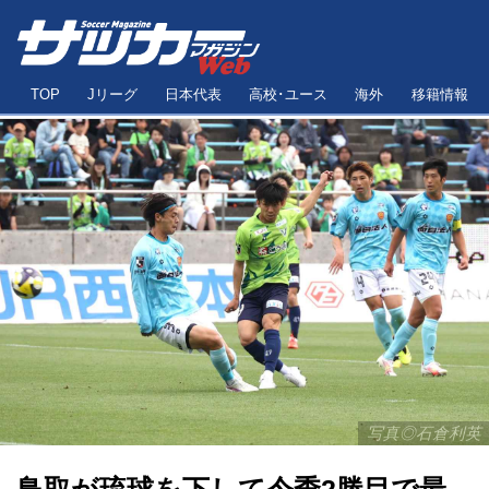
TOP
Jリーグ
日本代表
高校･ユース
海外
移籍情報
写真◎石倉利英