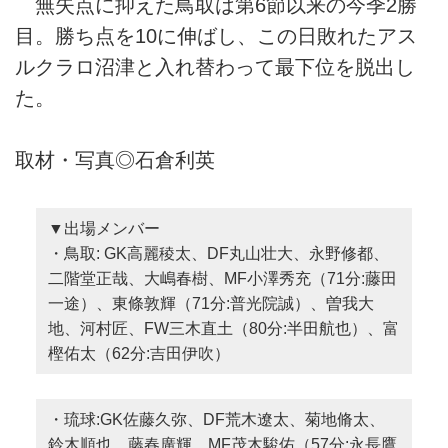
無失点に抑えた鳥取は第6節以来の今季2勝
目。勝ち点を10に伸ばし、この日敗れたアス
ルクラロ沼津と入れ替わって最下位を脱出し
た。
取材・写真◎石倉利英
▼出場メンバー
・鳥取: GK高麗稜太、DF丸山壮大、永野修都、
二階堂正哉、大嶋春樹、MF小澤秀充（71分:藤田
一途）、東條敦輝（71分:普光院誠）、曽我大
地、河村匠、FW三木直土（80分:半田航也）、富
樫佑太（62分:吉田伊吹）
・琉球:GK佐藤久弥、DF荒木遼太、菊地脩太、
鈴木順也、藤春廣輝、MF茂木駿佑（57分:永長鷹