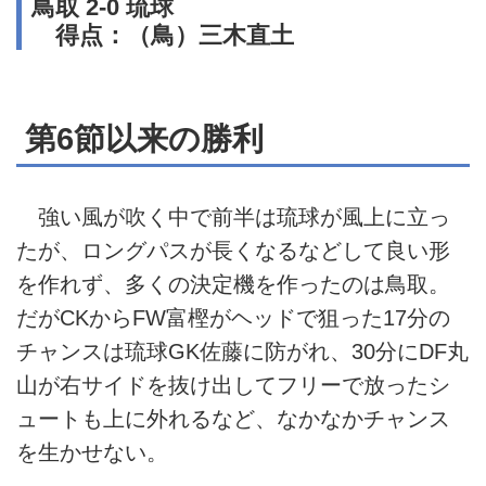
鳥取 2-0 琉球
得点：（鳥）三木直土
第6節以来の勝利
強い風が吹く中で前半は琉球が風上に立っ
たが、ロングパスが長くなるなどして良い形
を作れず、多くの決定機を作ったのは鳥取。
だがCKからFW富樫がヘッドで狙った17分の
チャンスは琉球GK佐藤に防がれ、30分にDF丸
山が右サイドを抜け出してフリーで放ったシ
ュートも上に外れるなど、なかなかチャンス
を生かせない。