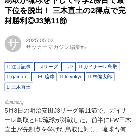
鳥取が琉球を下して今季2勝目で最
下位を脱出！ 三木直土の2得点で完
封勝利◎J3第11節
サ
2025-05-03
サッカーマガジン編集部
注目記事
Jリーグ
J3
ガイナーレ鳥取
gainare
FC琉球
fcryukyu
林健太郎
三木直土
5月3日の明治安田J3リーグ第11節で、ガイナ
ーレ鳥取とFC琉球が対戦した。前半にFW三木
直土が先制点を挙げた鳥取に対し、琉球も何