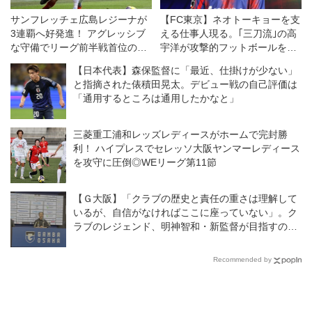
サンフレッチェ広島レジーナが
【FC東京】ネオトーキョーを支
3連覇へ好発進！ アグレッシブ
える仕事人現る。｢三刀流｣の高
な守備でリーグ前半戦首位の
宇洋が攻撃的フットボールを後
INAC神戸を下す◎WEリーグク
押しする
【日本代表】森保監督に「最近、仕掛けが少ない」
ラシエカップ
と指摘された俵積田晃太。デビュー戦の自己評価は
「通用するところは通用したかなと」
三菱重工浦和レッズレディースがホームで完封勝
利！ ハイプレスでセレッソ大阪ヤンマーレディース
を攻守に圧倒◎WEリーグ第11節
【Ｇ大阪】「クラブの歴史と責任の重さは理解して
いるが、自信がなければここに座っていない」。ク
ラブのレジェンド、明神智和・新監督が目指すのは
どんなチームなのか？
Recommended by