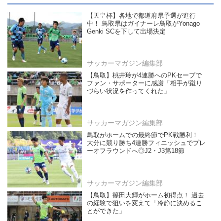
【天皇杯】各地で都道府県予選が進行
中！ 鳥取県はガイナーレ鳥取がYonago
Genki SCを下して出場決定
サッカーマガジン編集部
【鳥取】桃井玲が4連勝へのPKセーブで
ファン・サポーターに感謝「相手が蹴り
づらい状況を作ってくれた」
サッカーマガジン編集部
鳥取がホームでの最終節でPK戦勝利！
大分に競り勝ち4連勝フィニッシュでプレ
ーオフラウンドへ◎J2・J3第18節
サッカーマガジン編集部
【鳥取】篠田大輝がホーム初得点！ 過去
の経験で狙いを変えて「冷静に決めるこ
とができた」