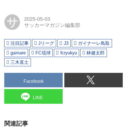
サ
2025-05-03
サッカーマガジン編集部
注目記事
Jリーグ
J3
ガイナーレ鳥取
gainare
FC琉球
fcryukyu
林健太郎
三木直土
Facebook
LINE
関連記事