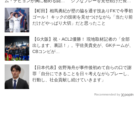
ム・テヒョンが胸に秘める闘争
シブなプレーを見せ続けた長崎
心。「勝つ気持ちで準備する」
が京都を下し、白星スタート
【町田】相馬勇紀が壁の脇を通す技ありFKで今季初
◎J1第1戦
ゴール！ キックの技術を見せつけながら「当たり前
だけどやっぱり大切」だと思ったこと
【G大阪】祝・ACL2優勝！ 現地取材記者の「全部
出します、裏話！」。宇佐美貴史が、GKチームが、
CBコンビが…
【日本代表】佐野海舟が事件後初めて自らの口で謝
罪「自分にできることを日々考えながらプレーし、
行動し、社会貢献し続けていきます」
Recommended by