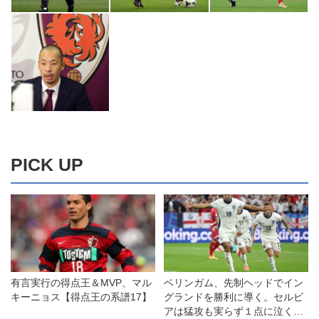
PICK UP
有言実行の得点王＆MVP、マル
ベリンガム、先制ヘッドでイン
キーニョス【得点王の系譜17】
グランドを勝利に導く。セルビ
アは猛攻も実らず１点に泣く