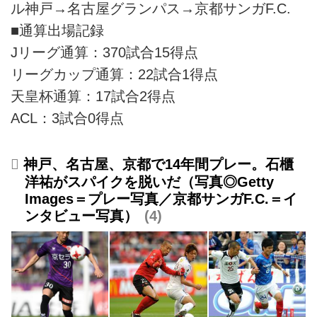
ル神戸→名古屋グランパス→京都サンガF.C.
■通算出場記録
Jリーグ通算：370試合15得点
リーグカップ通算：22試合1得点
天皇杯通算：17試合2得点
ACL：3試合0得点
神戸、名古屋、京都で14年間プレー。石櫃
洋祐がスパイクを脱いだ（写真◎Getty
Images＝プレー写真／京都サンガF.C.＝イ
ンタビュー写真）
4