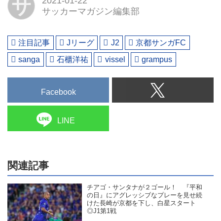
サ
2021-01-22
サッカーマガジン編集部
注目記事
Jリーグ
J2
京都サンガFC
sanga
石櫃洋祐
vissel
grampus
Facebook
LINE
関連記事
チアゴ・サンタナが２ゴール！ 『平和
の日』にアグレッシブなプレーを見せ続
けた長崎が京都を下し、白星スタート
◎J1第1戦