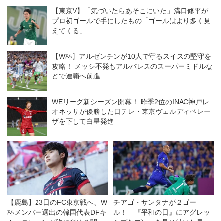
【EURO】
【東京V】「気づいたらあそこにいた」溝口修平が
プロ初ゴールで手にしたもの「ゴールはより多く見
えてくる」
【W杯】アルゼンチンが10人で守るスイスの堅守を
攻略！ メッシ不発もアルバレスのスーパーミドルな
どで連覇へ前進
WEリーグ新シーズン開幕！ 昨季2位のINAC神戸レ
オネッサが優勝した日テレ・東京ヴェルディベレー
ザを下して白星発進
【鹿島】23日のFC東京戦へ、W
チアゴ・サンタナが２ゴー
杯メンバー選出の韓国代表DFキ
ル！ 『平和の日』にアグレッ