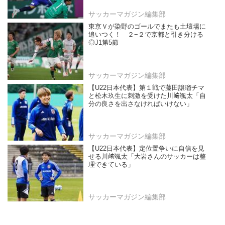
サッカーマガジン編集部
東京Ｖが染野のゴールでまたも土壇場に
追いつく！ ２−２で京都と引き分ける
◎J1第5節
サッカーマガジン編集部
【U22日本代表】第１戦で藤田譲瑠チマ
と松木玖生に刺激を受けた川﨑颯太「自
分の良さを出さなければいけない」
サッカーマガジン編集部
【U22日本代表】定位置争いに自信を見
せる川﨑颯太「大岩さんのサッカーは整
理できている」
サッカーマガジン編集部