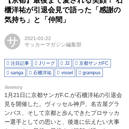
【京都】最後まで愛される笑顔！ 石
櫃洋祐が引退会見で語った「感謝の
気持ち」と「仲間」
サ
2021-01-22
サッカーマガジン編集部
注目記事
Jリーグ
J2
京都サンガFC
sanga
石櫃洋祐
vissel
grampus
1月21日に京都サンガF.C.が石櫃洋祐の引退会
見を開催した。ヴィッセル神戸、名古屋グラ
ンパス、そして京都と歩んできたプロサッカ
ー選手としての思いと、後進に伝えたい大事