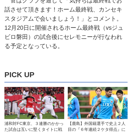
菅はクラブを通じて「気持ちは最終戦でお
話させて頂きます！ホーム最終戦、カンセキ
スタジアムで会いましょう！」とコメント。
12月20日に開催されるホーム最終戦（vsジュ
ビロ磐田）の試合後にセレモニーが行なわれ
る予定となっている。
PICK UP
浦和対FC東京、３連勝のかかっ
【鹿島】外国籍選手で史上２人
た試合は互いに堅くタイトに戦
目の『６年連続２ケタ得点』に