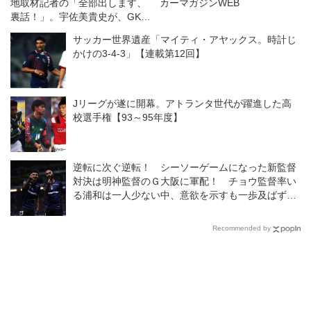
地取材記者の「全部出します、
カーマガジンWEB
裏話！」。宇佐美貴史が、GKチ
ームが、CBコンビが…
サッカー世界遺産「マイティ・アヤックス。時計じ
かけの3-4-3」【連載第12回】
Jリーグが遂に開幕。アトランタ世代が躍進した高
校選手権【93～95年度】
逆転に次ぐ逆転！ シーソーゲームになった新監督
対決は明神監督のＧ大阪に軍配！ チョウ監督率い
る浦和は一人少ない中、意欲を示すも一歩及ばず
◎J１開幕戦
Recommended by