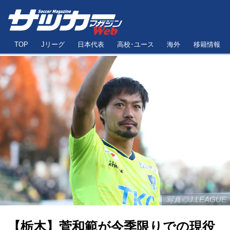
TOP
Jリーグ
日本代表
高校･ユース
海外
移籍情報
写真◎J.LEAGUE
【栃木】菅和範が今季限りでの現役