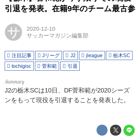
引退を発表。在籍9年のチーム最古参
サ
2020-12-10
サッカーマガジン編集部
注目記事
Jリーグ
J2
jleague
栃木SC
tochigisc
菅和範
引退
J2の栃木SCは10日、DF菅和範が2020シーズ
ンをもって現役を引退することを発表した。