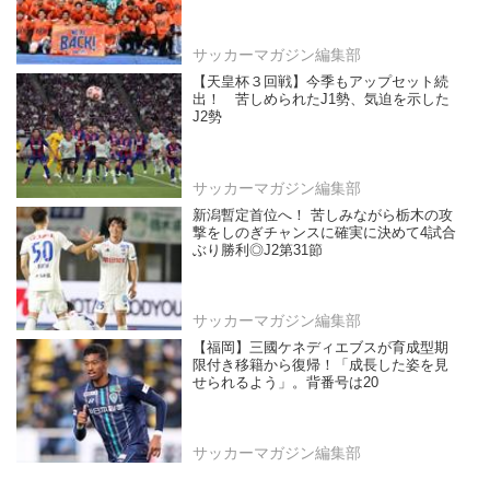
サッカーマガジン編集部
【天皇杯３回戦】今季もアップセット続
出！ 苦しめられたJ1勢、気迫を示した
J2勢
サッカーマガジン編集部
新潟暫定首位へ！ 苦しみながら栃木の攻
撃をしのぎチャンスに確実に決めて4試合
ぶり勝利◎J2第31節
サッカーマガジン編集部
【福岡】三國ケネディエブスが育成型期
限付き移籍から復帰！「成長した姿を見
せられるよう」。背番号は20
サッカーマガジン編集部