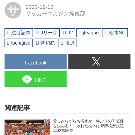
サ
2020-12-10
サッカーマガジン編集部
注目記事
Jリーグ
J2
jleague
栃木SC
tochigisc
菅和範
引退
Facebook
LINE
関連記事
苦しみながらも清水が３年ぶりのJ1復帰
を決める！ 敗れた栃木はJ3降格が決定
◎J2第36節