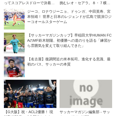
ってスコアレスドローで決着
挑むレオ・セアラ。８・７横浜
◎J１第20節
ＦＭとの開幕戦は「王者である
ジーコ、ロナウジーニョ、ドゥンガ、中田英寿、宮
自分たちの力を示す機会」と意
本恒靖！ 世界と日本のレジェンドが広島で競演◎ジ
気込む
ーコオールスターゲーム
【サッカーマガジンカップ】早稲田大学HUMAN FC
AのMF鈴木朝陽、初優勝への道のりを語る「練習か
ら雰囲気を変えて取り組んできた」
【名古屋】復調間近の米本拓司。進化する意識、最
初のパス、サッカーの本質
【G大阪】祝・ACL2優勝！ 現
サッカーマガジン編集部 - サッ