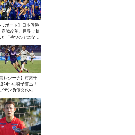
杯リポート】日本優勝
た意識改革。世界で勝
した「待つのではなく
守備」
島レジーナ】市瀬千
勝利への獅子奮迅！
プテン負傷交代の緊
態で「頼ってきたと
を、全部自分がや