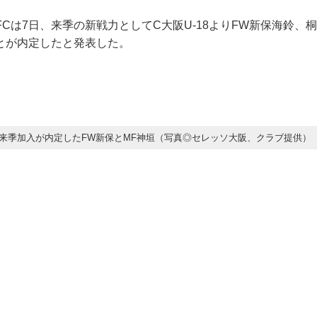
FCは7日、来季の新戦力としてC大阪U-18よりFW新保海鈴、
とが内定したと発表した。
来季加入が内定したFW新保とMF神垣（写真◎セレッソ大阪、クラブ提供）