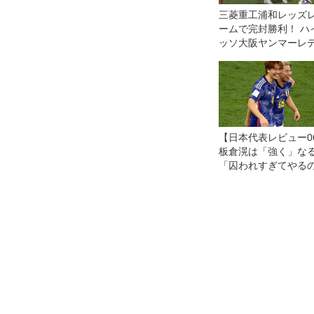
三菱重工浦和レッズ
ームで完封勝利！ ハ
ッソ大阪ヤンマーレ
に圧倒◎WEリーグ第
【日本代表レビュー0
板倉滉は「強く」な
「囚われすぎてやる
違う」の冷徹さで向
ゴールなきゴール