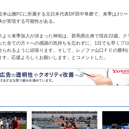
松本山雅FCに所属する元日本代表DF田中隼磨で、来季はJリ
決が実現する可能性がある。
より来季加入が決まった神垣は、群馬県出身で現在22歳。ク
った全ての方々への感謝の気持ちを忘れずに、1日でも早くプ
せられるように頑張ります。そして、レノファ山口ＦＣの勝利
ます。応援よろしくお願いします」とコメントした。