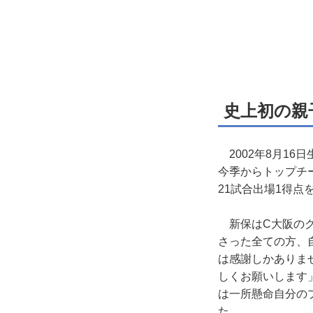
史上初の親
2002年8月16
今季からトップチー
21試合出場1得点
新保はC大阪のク
さった全ての方、
は感謝しかありま
しくお願いします
は一所懸命自分の
た。