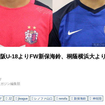
写真◎セ
阪U-18よりFW新保海鈴、桐蔭横浜大よ
7
マガジン編集部
グ
J2
jleague
レノファ山口
renofa
新保海鈴
神垣陸