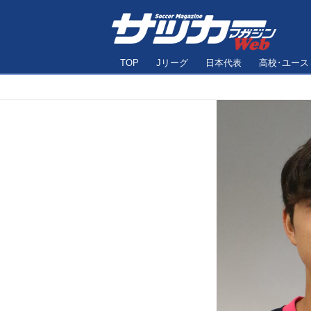
TOP
Jリーグ
日本代表
高校･ユース