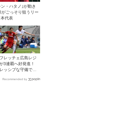
シン・ハタノ｣が動き
豪がごっそり狙うリー
日本代表
フレッチェ広島レジ
が3連覇へ好発進！
レッシブな守備でリ
前半戦首位のINAC神
Recommended by
下す◎WEリーグクラ
カップ