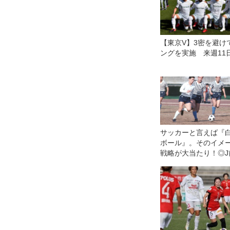
【東京V】3密を避け
ングを実施 来週11
サッカーと言えば『
ボール』。そのイメ
戦略が大当たり！◎J
を歩く第29回