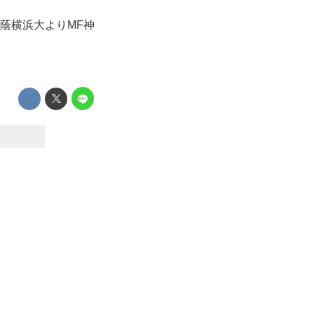
桐蔭横浜大よりMF神