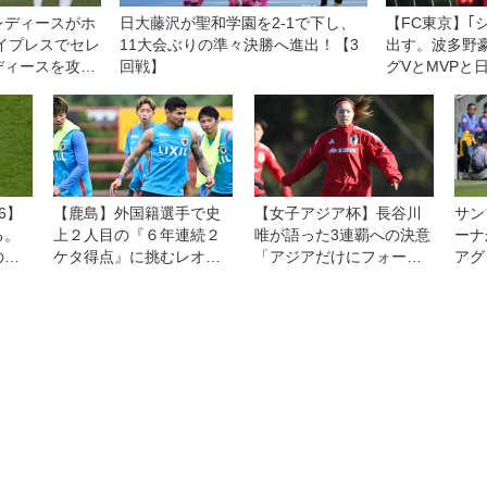
レディースがホ
日大藤沢が聖和学園を2-1で下し、
【FC東京】｢
イプレスでセレ
11大会ぶりの準々決勝へ進出！【3
出す。波多野
ディースを攻守
回戦】
グVとMVPと
11節
6】
【鹿島】外国籍選手で史
【女子アジア杯】長谷川
サン
る。
上２人目の『６年連続２
唯が語った3連覇への決意
ーナ
のも
ケタ得点』に挑むレオ・
「アジアだけにフォーカ
アグ
かう
セアラ。８・７横浜ＦＭ
スして良い内容で勝てる
ーグ
との開幕戦は「王者であ
ように」
戸を
る自分たちの力を示す機
シエ
会」と意気込む