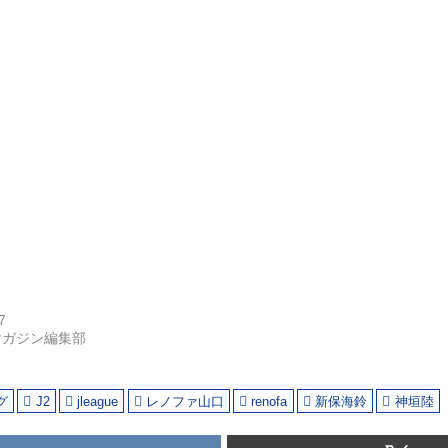
7
マガジン編集部
グ
J2
jleague
レノファ山口
renofa
新保海鈴
神垣陸