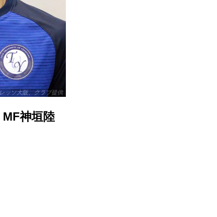
レッソ大阪、クラブ提供
りMF神垣陸