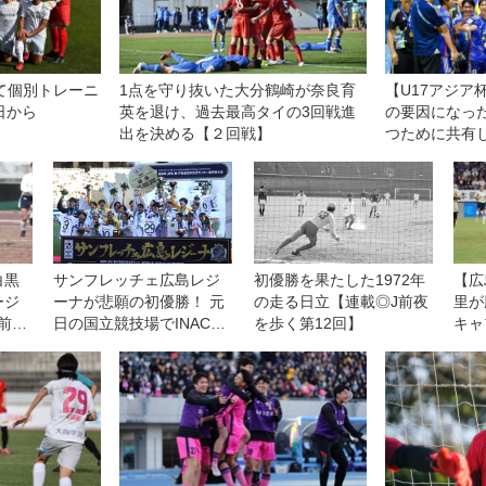
て個別トレーニ
1点を守り抜いた大分鶴崎が奈良育
【U17アジア
日から
英を退け、過去最高タイの3回戦進
の要因になっ
出を決める【２回戦】
つために共有
アタックする
白黒
サンフレッチェ広島レジ
初優勝を果たした1972年
【広
ージ
ーナが悲願の初優勝！ 元
の走る日立【連載◎J前夜
里が
前夜
日の国立競技場でINAC神
を歩く第12回】
キャ
戸レオネッサに競り勝つ
急事
◎皇后杯決勝
ころ
る」