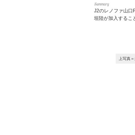
J2のレノファ山口
垣陸が加入するこ
上写真＝