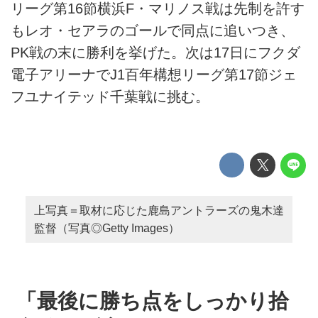
リーグ第16節横浜F・マリノス戦は先制を許す
もレオ・セアラのゴールで同点に追いつき、
PK戦の末に勝利を挙げた。次は17日にフクダ
電子アリーナでJ1百年構想リーグ第17節ジェ
フユナイテッド千葉戦に挑む。
上写真＝取材に応じた鹿島アントラーズの鬼木達
監督（写真◎Getty Images）
「最後に勝ち点をしっかり拾