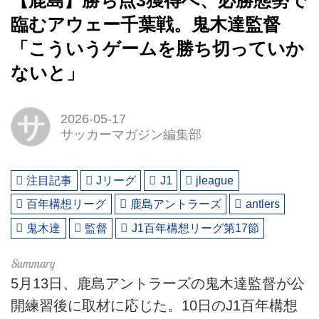
【鹿島】勝ち点3獲得へ、必勝態勢で
臨むアウェー千葉戦。鬼木達監督
「こういうゲームを勝ち切っていか
ないと」
サ
2026-05-17
サッカーマガジン編集部
注目記事
Jリーグ
J1
jleague
百年構想リーグ
鹿島アントラーズ
antlers
鬼木達
監督
J1百年構想リーグ第17節
5月13日、鹿島アントラーズの鬼木達監督が公
開練習後に取材に応じた。10日のJ1百年構想