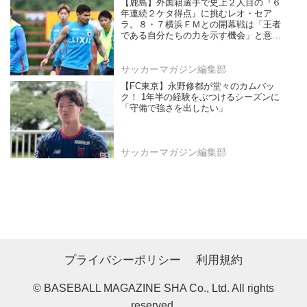
【鹿島】外国籍選手で史上２人目の『６
年連続２ケタ得点』に挑むレオ・セア
ラ。８・７横浜ＦＭとの開幕戦は「王者
である自分たちの力を示す機会」と意気
込む
サッカーマガジン編集部
【FC東京】永野修都が堂々のカムバッ
ク！ 1年半の経験をぶつけるシーズンに
「守備で強さを出したい」
サッカーマガジン編集部
プライバシーポリシー
利用規約
© BASEBALL MAGAZINE SHA Co., Ltd. All rights
reserved.