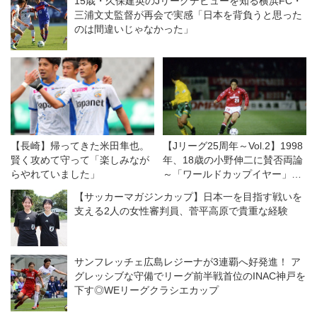
15歳・久保建英のJリーグデビューを知る横浜FC・
三浦文丈監督が再会で実感「日本を背負うと思った
のは間違いじゃなかった」
【長崎】帰ってきた米田隼也。
【Jリーグ25周年～Vol.2】1998
賢く攻めて守って「楽しみなが
年、18歳の小野伸二に賛否両論
らやれていました」
～「ワールドカップイヤー」に
おけるJリーグの重み（前編）
【サッカーマガジンカップ】日本一を目指す戦いを
支える2人の女性審判員、菅平高原で貴重な経験
サンフレッチェ広島レジーナが3連覇へ好発進！ ア
グレッシブな守備でリーグ前半戦首位のINAC神戸を
下す◎WEリーグクラシエカップ