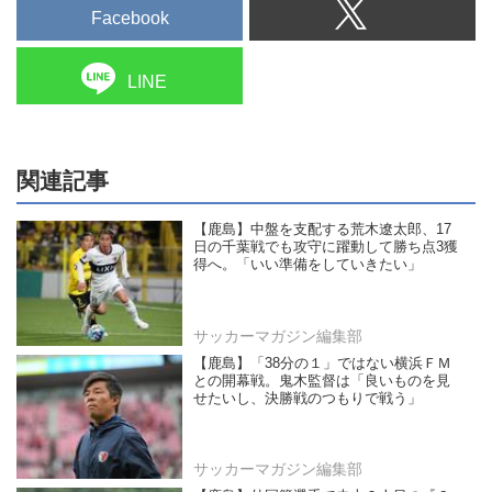
Facebook
LINE
関連記事
【鹿島】中盤を支配する荒木遼太郎、17
日の千葉戦でも攻守に躍動して勝ち点3獲
得へ。「いい準備をしていきたい」
サッカーマガジン編集部
【鹿島】「38分の１」ではない横浜ＦＭ
との開幕戦。鬼木監督は「良いものを見
せたいし、決勝戦のつもりで戦う」
サッカーマガジン編集部