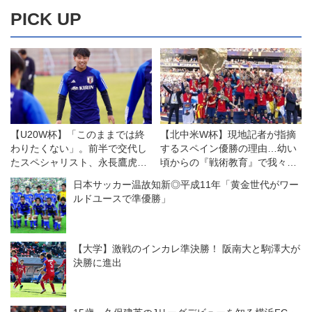
PICK UP
【U20W杯】「このままでは終
【北中米W杯】現地記者が指摘
わりたくない」。前半で交代し
するスペイン優勝の理由…幼い
たスペシャリスト、永長鷹虎が
頃からの『戦術教育』で我々は
感じた悔しさの価値
オートマティズムを理解し、ボ
日本サッカー温故知新◎平成11年「黄金世代がワー
ールを「５００ユーロ札のよう
ルドユースで準優勝」
に」扱う
【大学】激戦のインカレ準決勝！ 阪南大と駒澤大が
決勝に進出