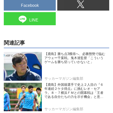
Facebook
LINE
関連記事
【鹿島】勝ち点3獲得へ、必勝態勢で臨む
アウェー千葉戦。鬼木達監督「こういう
ゲームを勝ち切っていかないと」
サッカーマガジン編集部
【鹿島】外国籍選手で史上２人目の『６
年連続２ケタ得点』に挑むレオ・セア
ラ。８・７横浜ＦＭとの開幕戦は「王者
である自分たちの力を示す機会」と意気
込む
サッカーマガジン編集部