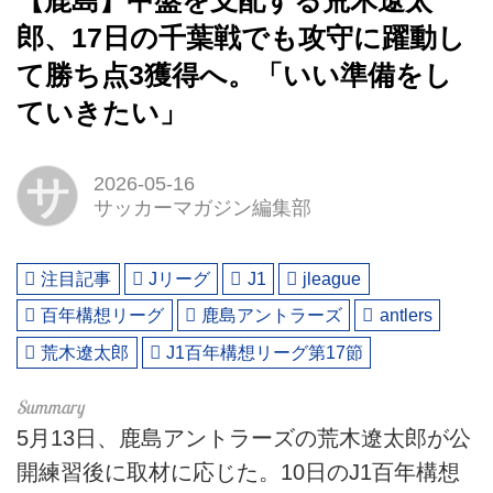
【鹿島】中盤を支配する荒木遼太
郎、17日の千葉戦でも攻守に躍動し
て勝ち点3獲得へ。「いい準備をし
ていきたい」
サ
2026-05-16
サッカーマガジン編集部
注目記事
Jリーグ
J1
jleague
百年構想リーグ
鹿島アントラーズ
antlers
荒木遼太郎
J1百年構想リーグ第17節
5月13日、鹿島アントラーズの荒木遼太郎が公
開練習後に取材に応じた。10日のJ1百年構想