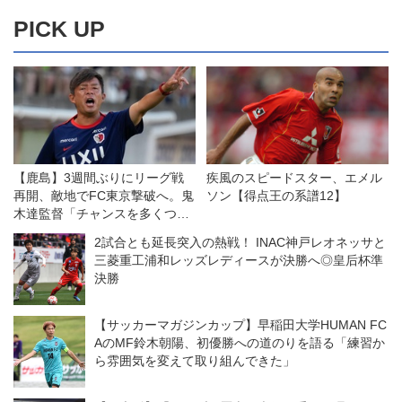
PICK UP
【鹿島】3週間ぶりにリーグ戦
疾風のスピードスター、エメル
再開、敵地でFC東京撃破へ。鬼
ソン【得点王の系譜12】
木達監督「チャンスを多くつく
って決め切れるようにしていき
2試合とも延長突入の熱戦！ INAC神戸レオネッサと
たい」
三菱重工浦和レッズレディースが決勝へ◎皇后杯準
決勝
【サッカーマガジンカップ】早稲田大学HUMAN FC
AのMF鈴木朝陽、初優勝への道のりを語る「練習か
ら雰囲気を変えて取り組んできた」