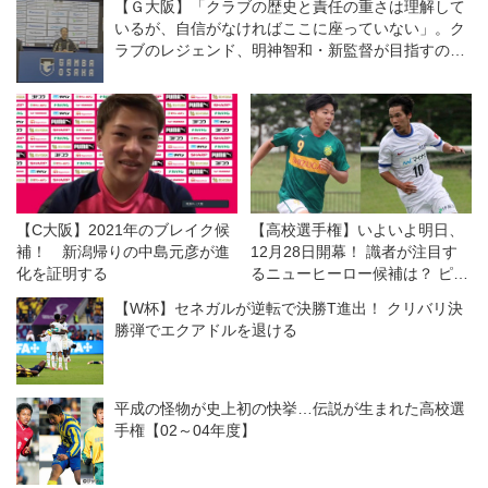
【Ｇ大阪】「クラブの歴史と責任の重さは理解して
いるが、自信がなければここに座っていない」。ク
ラブのレジェンド、明神智和・新監督が目指すのは
どんなチームなのか？
【C大阪】2021年のブレイク候
【高校選手権】いよいよ明日、
補！ 新潟帰りの中島元彦が進
12月28日開幕！ 識者が注目す
化を証明する
るニューヒーロー候補は？ ピッ
クアップ対談・中編
【W杯】セネガルが逆転で決勝T進出！ クリバリ決
勝弾でエクアドルを退ける
平成の怪物が史上初の快挙…伝説が生まれた高校選
手権【02～04年度】