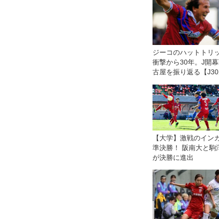
ジーコのハットトリ
衝撃から30年。J開
古屋を振り返る【J3
【大学】激戦のイン
準決勝！ 阪南大と駒
が決勝に進出