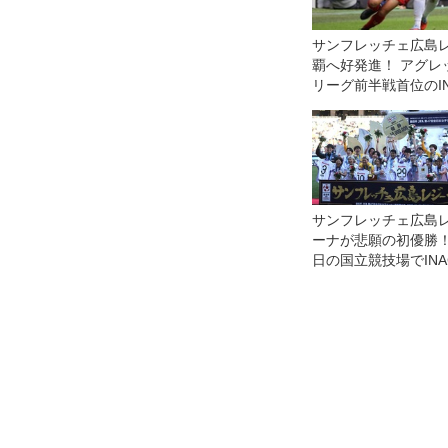
サンフレッチェ広島
覇へ好発進！ アグレ
リーグ前半戦首位のI
す◎WEリーグクラシ
サンフレッチェ広島
ーナが悲願の初優勝！
日の国立競技場でINA
戸レオネッサに競り
◎皇后杯決勝