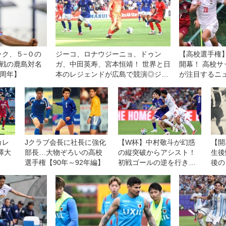
ック、５−０の
ジーコ、ロナウジーニョ、ドゥン
【高校選手権】
幕戦の鹿島対名
ガ、中田英寿、宮本恒靖！ 世界と日
開幕！ 高校
0周年】
本のレジェンドが広島で競演◎ジー
が注目するニ
コオールスターゲーム
ピックアップ
カレ
Jクラブ会長に社長に強化
【W杯】中村敬斗が幻惑
【開
澤大
部長…大物ぞろいの高校
の縦突破からアシスト！
生後
選手権【90年～92年編】
初戦ゴールの逆を行き
後の
「ゲームを優位に進める
ことができた」