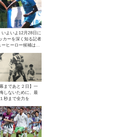
いよいよ12月28日に
サッカーを深く知る記者
ューヒーロー候補は？
対談・中編
幕まであと２日】一
悔しないために、最
１秒まで全力を