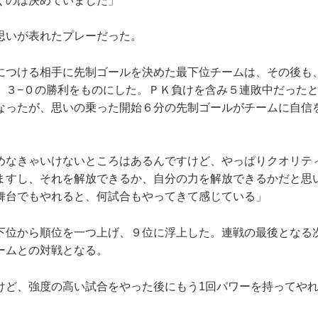
くのは決めていました」
いが表れたプレーだった。
つける相手に先制ゴールを決めた最下位チームは、その後も
、３−０の勝利をものにした。ＰＫ負けを含み５連敗中だった
なったが、思いの乗った開始６分の先制ゴールがチームに自信
めなきゃいけないところはあるんですけど、やっぱりクオリテ
ますし、それを解放できるか、自分の力を解放できるかだと思
舞台でもやれると、何試合もやってきて感じている」
位から順位を一つ上げ、９位に浮上した。連戦の最後となる
ームとの対戦となる。
けど、強度の高い試合をやった後にもう1回パワーを持ってや