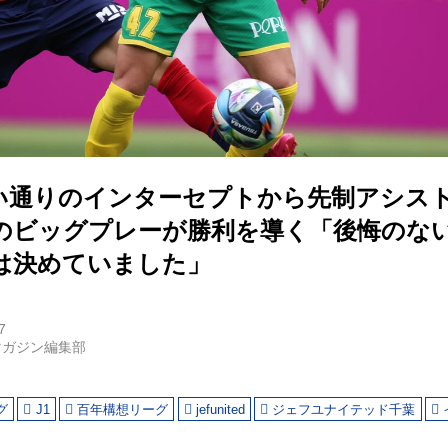
い通りのインターセプトから先制アシス
のビッグプレーが勝利を導く「後悔のな
は決めていました」
7
マガジン編集部
グ
J1
百年構想リーグ
jefunited
ジェフユナイテッド千葉