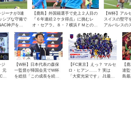
レジーナが3連
【鹿島】外国籍選手で史上２人目の
【W杯】アル
ッシブな守備で
『６年連続２ケタ得点』に挑むレ
スイスの堅守
NAC神戸を下
オ・セアラ。８・７横浜ＦＭとの開
アルバレスの
エカップ
幕戦は「王者である自分たちの力を
連覇へ前進
示す機会」と意気込む
レジ
【W杯】日本代表の森保
【FC東京】えっ？ マルセ
【鹿
 元
一監督が帰国会見でW杯
ロ・ヒアン……？ 実は
達監
C神
を総括「この成長を続け
「大変光栄です」 J1最終
島最
勝つ
ていけば、必ず世界一を
戦『Big Thank You Day』
た指
取れる。そういう日が来
で先着3万人にポンチョプ
きた
る」
レゼント！
にな