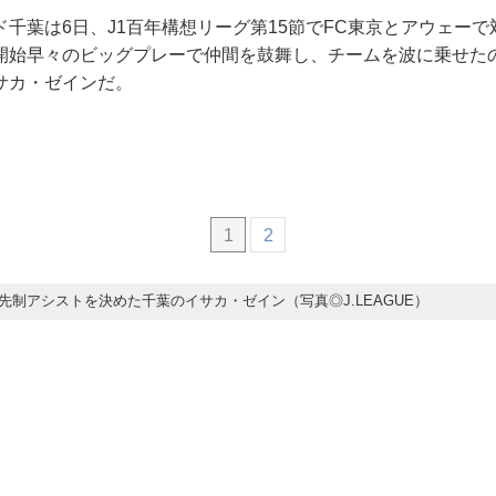
千葉は6日、J1百年構想リーグ第15節でFC東京とアウェーで
開始早々のビッグプレーで仲間を鼓舞し、チームを波に乗せた
サカ・ゼインだ。
1
2
先制アシストを決めた千葉のイサカ・ゼイン（写真◎J.LEAGUE）