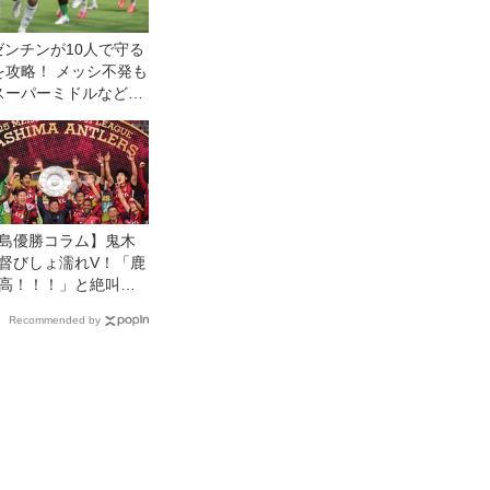
ゼンチンが10人で守る
を攻略！ メッシ不発も
スーパーミドルなどで
島優勝コラム】鬼木
督びしょ濡れV！「鹿
高！！！」と絶叫し
揮官がここに帰って
Recommended by
意味。「やっと一員
れたかな」