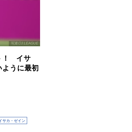
写真◎J.LEAGUE
ト！ イサ
いように最初
イサカ・ゼイン