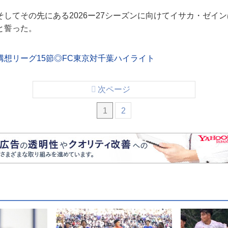
してその先にある2026ー27シーズンに向けてイサカ・ゼイ
と誓った。
構想リーグ15節◎FC東京対千葉ハイライト
次ページ
1
2