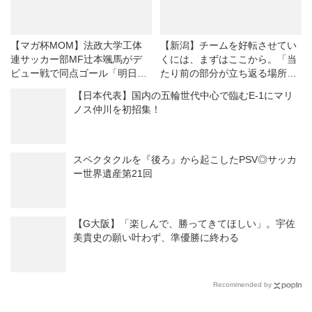
【マガ杯MOM】法政大学工体
【新潟】チームを好転させてい
連サッカー部MF辻本颯馬がデ
くには、まずはここから。「当
ビュー戦で同点ゴール「明日に
たり前の部分が立ち返る場所」
つなげることができてよかっ
…若月大和のイラ立ちは、至極
【日本代表】国内の五輪世代中心で臨むE-1にマリ
た」
まっとうだ
ノス仲川を初招集！
スペクタクルを『後ろ』から起こしたPSV◎サッカ
ー世界遺産第21回
【G大阪】「楽しんで、勝ってきてほしい」。宇佐
美貴史の願い叶わず、準優勝に終わる
Recommended by