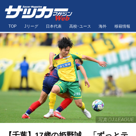
TOP
Jリーグ
日本代表
高校･ユース
海外
移籍情報
写真◎J.LEAGUE
【千葉】17歳の姫野誠、「ずっとテ