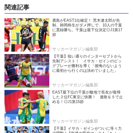
関連記事
鹿島がEAST1位確定！ 荒木遼太郎が先
制、師岡柊生がダメ押しで、10人の千葉
に貫録勝ち。千葉は最下位決定◎J1第17
節
サッカーマガジン編集部
【千葉】狙い通りのインターセプトから
先制アシスト！ イサカ・ゼインのビッ
グプレーが勝利を導く「後悔のないよう
に最初から行くのは決めていました」
サッカーマガジン編集部
EAST最下位の千葉が敵地で長友が復帰
した２位FC東京に快勝！ 連敗を５で止
める！◎J1第15節
サッカーマガジン編集部
【千葉】イサカ・ゼインがついに等々力