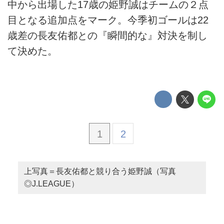
中から出場した17歳の姫野誠はチームの２点
目となる追加点をマーク。今季初ゴールは22
歳差の長友佑都との『瞬間的な』対決を制し
て決めた。
1
2
上写真＝長友佑都と競り合う姫野誠（写真
◎J.LEAGUE）