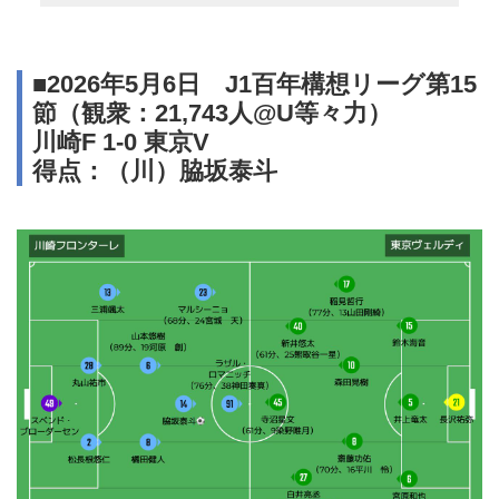
■2026年5月6日 J1百年構想リーグ第15
節（観衆：21,743人@U等々力）
川崎F 1-0 東京V
得点：（川）脇坂泰斗