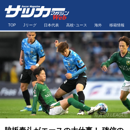
TOP
Jリーグ
日本代表
高校･ユース
海外
移籍情報
写真◎J.LEAGUE