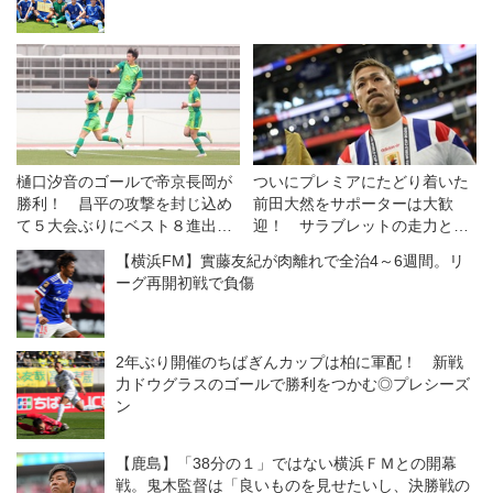
樋口汐音のゴールで帝京長岡が
ついにプレミアにたどり着いた
勝利！ 昌平の攻撃を封じ込め
前田大然をサポーターは大歓
て５大会ぶりにベスト８進出
迎！ サラブレットの走力と農
【3回戦】
耕馬の献身でイプスウィッチに
【横浜FM】實藤友紀が肉離れで全治4～6週間。リ
残留をもたらす！【英国通信】
ーグ再開初戦で負傷
2年ぶり開催のちばぎんカップは柏に軍配！ 新戦
力ドウグラスのゴールで勝利をつかむ◎プレシーズ
ン
【鹿島】「38分の１」ではない横浜ＦＭとの開幕
戦。鬼木監督は「良いものを見せたいし、決勝戦の