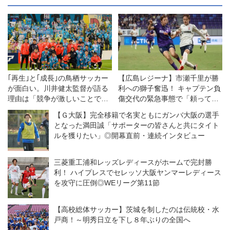
｢再生｣と｢成長｣の鳥栖サッカー
【広島レジーナ】市瀬千里が勝
が面白い。川井健太監督が語る
利への獅子奮迅！ キャプテン負
理由は「競争が激しいことで切
傷交代の緊急事態で「頼ってき
磋琢磨できている」【コラム】
たところを、全部自分がやる」
【Ｇ大阪】完全移籍で名実ともにガンバ大阪の選手
となった満田誠「サポーターの皆さんと共にタイト
ルを獲りたい」◎開幕直前・連続インタビュー
三菱重工浦和レッズレディースがホームで完封勝
利！ ハイプレスでセレッソ大阪ヤンマーレディース
を攻守に圧倒◎WEリーグ第11節
【高校総体サッカー】茨城を制したのは伝統校・水
戸商！～明秀日立を下し８年ぶりの全国へ