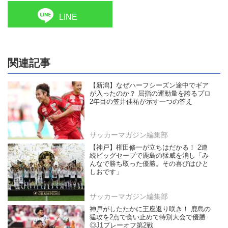
LINE
関連記事
【新潟】なぜハーフシーズン途中でギア
が入ったのか？ 屈指の運動量を誇るプロ
2年目の笠井佳祐が示す一つの答え
サッカーマガジン編集部
【神戸】権田修一が立ちはだかる！ 2連
続ビッグセーブで鹿島の猛威を消し「み
んなで勝ち取った優勝。その喜びはひと
しおです」
サッカーマガジン編集部
神戸がしたたかに王座返り咲き！ 鹿島の
猛攻を2点で食い止めて特別大会で優勝
◎J1プレーオフ第2戦