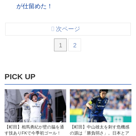
が仕留めた！
次ページ
1
2
PICK UP
【町田】相馬勇紀が壁の脇を通
【町田】中山雄太を刺す危機感
す技ありFKで今季初ゴール！
の源は「勝負弱さ」。日本とア