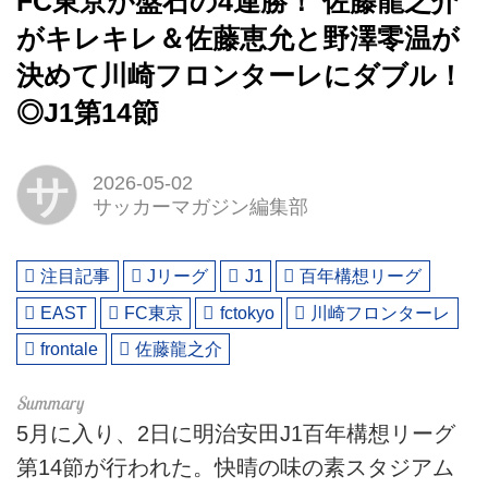
FC東京が盤石の4連勝！ 佐藤龍之介
がキレキレ＆佐藤恵允と野澤零温が
決めて川崎フロンターレにダブル！
◎J1第14節
サ
2026-05-02
サッカーマガジン編集部
注目記事
Jリーグ
J1
百年構想リーグ
EAST
FC東京
fctokyo
川崎フロンターレ
frontale
佐藤龍之介
5月に入り、2日に明治安田J1百年構想リーグ
第14節が行われた。快晴の味の素スタジアム