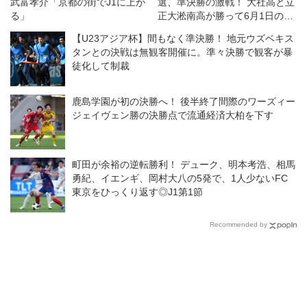
武富孝介「京都の街でJ1に上が
選、準決勝の激戦！ 大社高と立
る」
正大淞南高が勝って6月1日の決
勝へ
【U23アジア杯】間もなく準決勝！ 地元ウズベキス
タンとの決戦は無観客開催に。準々決勝で観客が暴
徒化して制裁
鹿島学園が初の決勝へ！ 後半終了間際のワーズィー
ジェイヴェン勝の決勝点で流通経済大柏を下す
町田が余裕の逆転勝利！ デューク、明本考浩、相馬
勇紀、イエンギ、岡村大八の5発で、1人少ないFC
東京をひっくり返す◎J1第1節
Recommended by