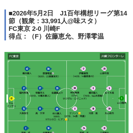
■2026年5月2日 J1百年構想リーグ第14
節（観衆：33,991人@味スタ）
FC東京 2-0 川崎F
得点：（F）佐藤恵允、野澤零温