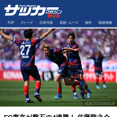
TOP
Jリーグ
日本代表
高校･ユース
海外
移籍情報
写真◎J.LEAGUE