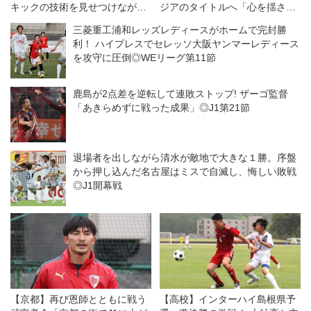
キックの技術を見せつけながら
ジアのタイトルへ「心を揺さぶ
「当たり前だけどやっぱり大
るサッカーを」（インタビュ
三菱重工浦和レッズレディースがホームで完封勝
切」だと思ったこと
ー）
利！ ハイプレスでセレッソ大阪ヤンマーレディース
を攻守に圧倒◎WEリーグ第11節
鹿島が2点差を逆転して連敗ストップ! ザーゴ監督
「あきらめずに戦った成果」◎J1第21節
退場者を出しながら清水が敵地で大きな１勝。序盤
から押し込んだ名古屋はミスで自滅し、悔しい敗戦
◎J1開幕戦
【京都】再び恩師とともに戦う
【高校】インターハイ島根県予