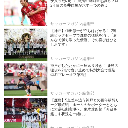
が入ったのか？ 屈指の運動量を誇るプロ
2年目の笠井佳祐が示す一つの答え
サッカーマガジン編集部
【神戸】権田修一が立ちはだかる！ 2連
続ビッグセーブで鹿島の猛威を消し「み
んなで勝ち取った優勝。その喜びはひと
しおです」
サッカーマガジン編集部
神戸がしたたかに王座返り咲き！ 鹿島の
猛攻を2点で食い止めて特別大会で優勝
◎J1プレーオフ第2戦
サッカーマガジン編集部
【鹿島】5点差を追う神戸との百年構想リ
ーグ最終戦、ホームのサポーターととも
に大逆転劇実現へ。鬼木達監督「奇跡を
起こす状況を一緒に」
サッカーマガジン編集部