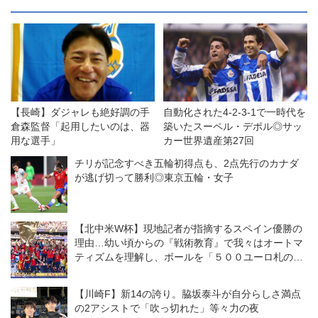
【長崎】ダジャレも絶好調の手
自動化された4-2-3-1で一時代を
倉森監督「起用したいのは、器
築いたスーペル・デポル◎サッ
用な選手」
カー世界遺産第27回
チリが記念すべき五輪初得点も、2点先行のカナダ
が逃げ切って勝利◎東京五輪・女子
【北中米W杯】現地記者が指摘するスペイン優勝の
理由…幼い頃からの『戦術教育』で我々はオートマ
ティズムを理解し、ボールを「５００ユーロ札のよ
うに」扱う
【川崎F】新14の誇り。脇坂泰斗が自分らしさ満点
の2アシストで「吹っ切れた」等々力の夜