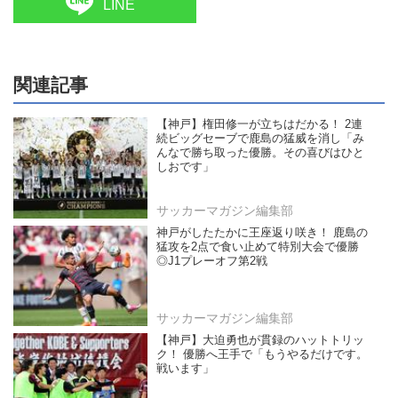
LINE
関連記事
【神戸】権田修一が立ちはだかる！ 2連
続ビッグセーブで鹿島の猛威を消し「み
んなで勝ち取った優勝。その喜びはひと
しおです」
サッカーマガジン編集部
神戸がしたたかに王座返り咲き！ 鹿島の
猛攻を2点で食い止めて特別大会で優勝
◎J1プレーオフ第2戦
サッカーマガジン編集部
【神戸】大迫勇也が貫録のハットトリッ
ク！ 優勝へ王手で「もうやるだけです。
戦います」