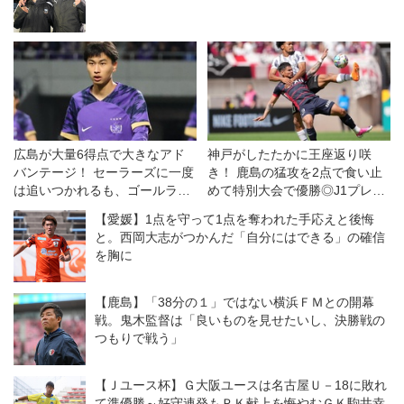
広島が大量6得点で大きなアド
神戸がしたたかに王座返り咲
バンテージ！ セーラーズに一度
き！ 鹿島の猛攻を2点で食い止
は追いつかれるも、ゴールラッ
めて特別大会で優勝◎J1プレー
シュで突き放す◎ACL2・準々
オフ第2戦
【愛媛】1点を守って1点を奪われた手応えと後悔
決勝第1戦
と。西岡大志がつかんだ「自分にはできる」の確信
を胸に
【鹿島】「38分の１」ではない横浜ＦＭとの開幕
戦。鬼木監督は「良いものを見せたいし、決勝戦の
つもりで戦う」
【Ｊユース杯】Ｇ大阪ユースは名古屋Ｕ－18に敗れ
て準優勝～好守連発もＰＫ献上を悔やむＧＫ駒井幸