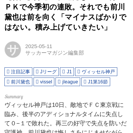
ＰＫで今季初の連敗。それでも前川
黛也は前を向く「マイナスばかりで
はない。積み上げていきたい」
サ
2025-05-11
サッカーマガジン編集部
注目記事
Jリーグ
J1
ヴィッセル神戸
前川黛也
vissel
jleague
J1第16節
ヴィッセル神戸は10日、敵地でＦＣ東京戦に
臨み、後半のアディショナルタイムに失点し
て０−１で敗れた。再三の好守で失点を防いだ
守護神、前川黛也は悔しさをにじませながら