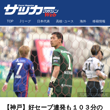
TOP
Jリーグ
日本代表
高校･ユース
海外
移籍情報
写真◎J.LEAGUE
【神戸】好セーブ連発も１０３分の