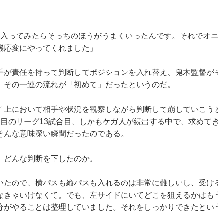
に入ってみたらそっちのほうがうまくいったんです。それでオ
機応変にやってくれました」
が責任を持って判断してポジションを入れ替え、鬼木監督が
。その一連の流れが「初めて」だったというのだ。
上において相手や状況を観察しながら判断して崩していこう
年目のリーグ13試合目、しかもケガ人が続出する中で、求めて
そんな意味深い瞬間だったのである。
どんな判断を下したのか。
いたので、横パスも縦パスも入れるのは非常に難しいし、受け
なきゃいけなくて。でも、左サイドにいてどこを狙えるかはも
分がやることは整理していました。それをしっかりできたとい