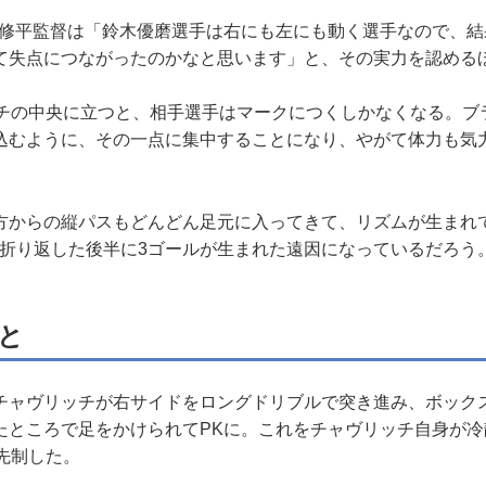
修平監督は「鈴木優磨選手は右にも左にも動く選手なので、結
て失点につながったのかなと思います」と、その実力を認める
チの中央に立つと、相手選手はマークにつくしかなくなる。ブ
込むように、その一点に集中することになり、やがて体力も気
。
からの縦パスもどんどん足元に入ってきて、リズムが生まれ
0で折り返した後半に3ゴールが生まれた遠因になっているだろう
と
ャヴリッチが右サイドをロングドリブルで突き進み、ボック
たところで足をかけられてPKに。これをチャヴリッチ自身が冷
先制した。