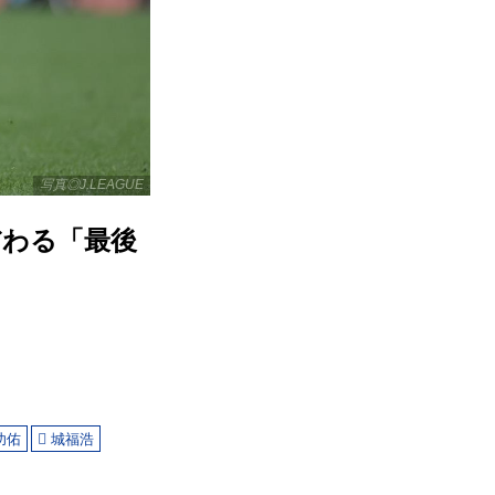
写真◎J.LEAGUE
だわる「最後
功佑
城福浩