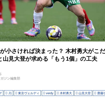
靴が小さければ決まった？ 木村勇大がこ
と山見大登が求める「もう1個」の工夫
5
マガジン編集部
グ
J1
東京ヴェルディ
verdy
木村勇大
山見大登
齋藤