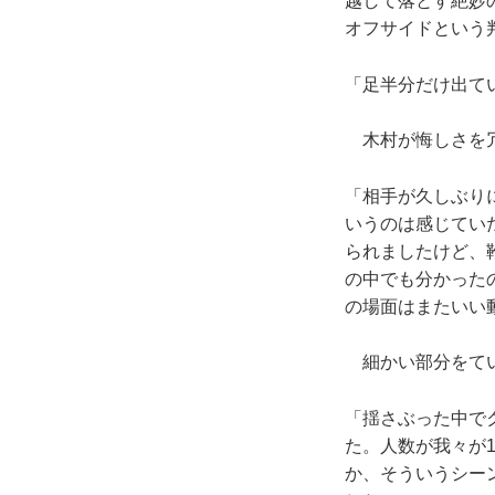
越して落とす絶妙
オフサイドという
「足半分だけ出て
木村が悔しさを冗
「相手が久しぶりに
いうのは感じてい
られましたけど、
の中でも分かった
の場面はまたいい
細かい部分をてい
「揺さぶった中で
た。人数が我々が
か、そういうシー