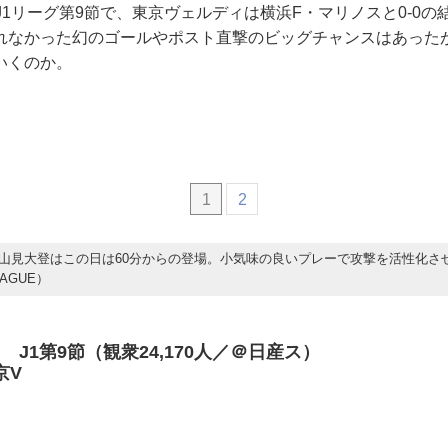
J1リーグ第9節で、東京ヴェルディは横浜F・マリノスと0-0
れなかった幻のゴールやポスト直撃のビッグチャンスはあった
いくのか。
1
2
山見大登はこの日は60分からの登場。小気味の良いプレーで攻撃を活性化さ
EAGUE）
5日 J1第9節（観衆24,170人／＠日産ス）
京V