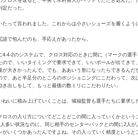
のクロスを送ると、中央で木村勇大がヘッドでたたき込んだ。
判定だった。
いたって言われました。これからは小さいシューズを履くよう
談で包んだのも、手応えがあったから。
4-4-2のシステムで、クロス対応のときに間に（マークの選
たので、いいタイミングで要求できて、いいボールが出てきて
靴が大きかったんで。でも、ああいう形になったらできるんだ
ので、あと半足分のところのポジショニングにこだわって、次
動き出しをして、もっと最後の数ミリにこだわりたい」
ねいに積み上げていくことは、城福監督も選手たちに要求し
クロスの入り方についてどことどこの間に入っていくかという
1人多い状況なのに、同じ相手のセンターバックとの間に2人が
ンがいくつかあったんですよね。その入っていく精度というと