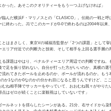
よかった。あそこのクオリティーをもう一つ上げなければ」
臨んだ横浜F・マリノスとの「CLASICO」。伝統の一戦と呼
に終わった。J1でこのカードが0-0で終わるのは2004年以来
とはまさしく、東京Vの城福浩監督が「2つの課題」として挙
ーエリア付近での判断力と技術、そして相手を上回る選手層の
える課題はやはり、ペナルティーエリア周辺での判断ですね。
後で足を振り切れない。自分が打った方がいいのか、真横の選
で流れてきたボールを止めるのか、ボールが流れるのか。もう
なのか1なのか0なのかの分かれ目になると思うんですけど、こ
おむね相手陣でサッカーをやっていて、おおむね我々がやりた
得点はゼロが続くことに楽観視はしていないです」
ールネットを揺らしたシーンがある。21分、右サイドから染