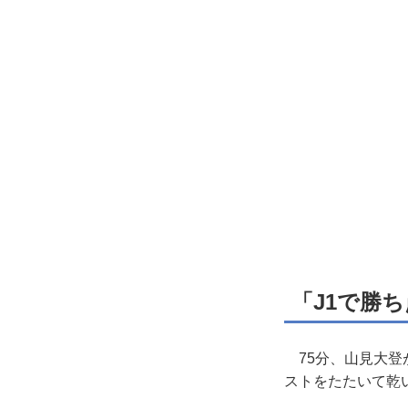
「J1で勝
75分、山見大登
ストをたたいて乾