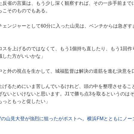
反省の言葉は、もう少し深く観察すれば、その一歩手前まで
らこそのものでもある。
ェンジャーとして60分に入った山見は、ベンチからは急ぎす
ロスを上げるのではなくて、もう1個持ち直したり、もう1回作
識した方がいいかな」
と外の視点を生かして、城福監督は解決の道筋を進む決意を
上げるためにいま苦しんでいるけれど、頭の中を整理させるこ
げないといけないと思います。J1で勝ち点3を取るというのは
もっともっと促したい」
Vの山見大登が強烈に狙ったがポストへ。横浜FMとともにノー