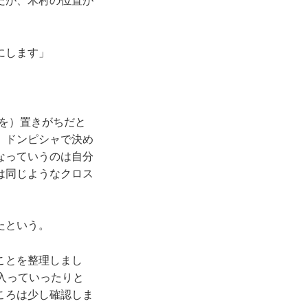
だが、木村の位置が
にします」
手を）置きがちだと
、ドンピシャで決め
なっていうのは自分
は同じようなクロス
たという。
ことを整理しまし
入っていったりと
ころは少し確認しま