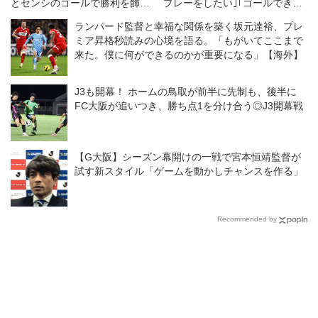
とセンシのゴールで勝利を飾る
プレーをしたい｣｢ゴールできる
◎クラブ親善試合
選手になりたい｣
ランパード監督と幸福な関係を築く坂元達裕、プレ
ミア昇格秒読みの心境を語る。「もがいてここまで
来た。僕に何ができるのかが重要になる」【海外】
J3も開幕！ ホームの鳥取が前半に先制も、後半に
FC大阪が追いつき、勝ち点1を分け合う◎J3開幕戦
【G大阪】シーズン幕開けの一戦で宮本恒靖監督が
試す新スタイル「ゲームを動かしチャンスを作る」
Recommended by