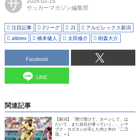
サ
2025-02-15
サッカーマガジン編集部
注目記事
Jリーグ
J1
アルビレックス新潟
albirex
橋本健人
太田修介
樹森大介
Facebook
LINE
関連記事
【新潟】「間で受けて、ターンして、は
たいて、また自分が潜っていく」。シマ
ブク・カズヨシが示した内と外の「二刀
流」＋1