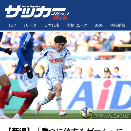
TOP
Jリーグ
日本代表
高校･ユース
海外
移籍情報
写真◎J.LEAGUE