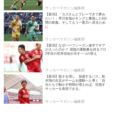
サッカーマガジン編集部
【新潟】「カズさんとプレーできて夢み
たい！」早川史哉がキングと勝負した6分
間の刺激。そしてもう一度J1へ戻るため
に
サッカーマガジン編集部
【新潟】なぜハーフシーズン途中でギア
が入ったのか？ 屈指の運動量を誇るプロ
2年目の笠井佳祐が示す一つの答え
サッカーマガジン編集部
【新潟】鋭さを増し、加速するパス。舩
木翔の左足がチームを躍動へと導く「自
分たちで動かす時間が増えれば、目指す
サッカーを表現できる」
サッカーマガジン編集部