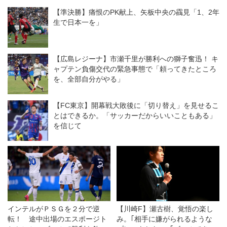
ンスを作っていく」
【準決勝】痛恨のPK献上、矢板中央の靍見「1、2年
生で日本一を」
【広島レジーナ】市瀬千里が勝利への獅子奮迅！ キ
ャプテン負傷交代の緊急事態で「頼ってきたところ
を、全部自分がやる」
【FC東京】開幕戦大敗後に「切り替え」を見せるこ
とはできるか。「サッカーだからいいこともある」
を信じて
インテルがＰＳＧを２分で逆
【川崎F】瀬古樹、覚悟の楽し
転！ 途中出場のエスポージト
み。｢相手に嫌がられるような