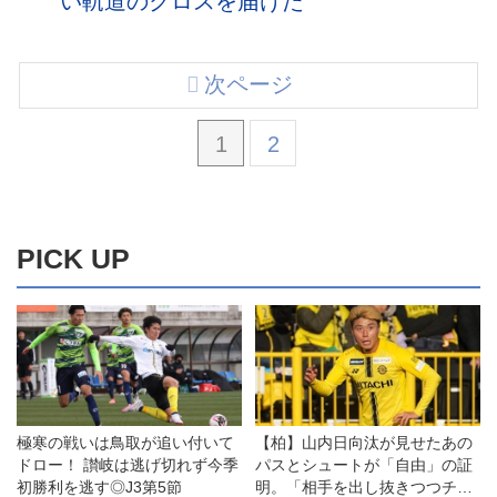
い軌道のクロスを届けた
次ページ
1
2
PICK UP
極寒の戦いは鳥取が追い付いて
【柏】山内日向汰が見せたあの
ドロー！ 讃岐は逃げ切れず今季
パスとシュートが「自由」の証
初勝利を逃す◎J3第5節
明。「相手を出し抜きつつチャ