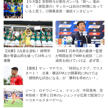
【Ｇ大阪】安部柊斗が新生ガンバを『前へ』進め
る！「（新監督の）サッカーは自分の特徴に合って
いると思う」◎開幕直前・連続インタビュー
【決勝】2点差を逆転！ 静岡学
【W杯】日本代表の森保一監督
園が青森山田を破って24年ぶり
が帰国会見でW杯を総括「この
優勝
成長を続けていけば、必ず世界
一を取れる。そういう日が来
【鹿島】ヤン・マテウス、「特別なクラブ」でリス
る」
タート！ 古巣・横浜FMとの開幕戦に向けては
「感情的な試合になる」が「勝利を求めたい！」
ジーコ、ロナウジーニョ、ドゥンガ、中田英寿、宮
本恒靖！ 世界と日本のレジェンドが広島で競演◎ジ
ーコオールスターゲーム