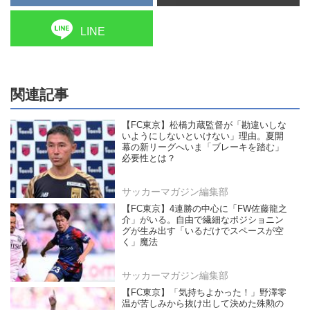
LINE
関連記事
【FC東京】松橋力蔵監督が「勘違いしな
いようにしないといけない」理由。夏開
幕の新リーグへいま「ブレーキを踏む」
必要性とは？
サッカーマガジン編集部
【FC東京】4連勝の中心に「FW佐藤龍之
介」がいる。自由で繊細なポジショニン
グが生み出す「いるだけでスペースが空
く」魔法
サッカーマガジン編集部
【FC東京】「気持ちよかった！」野澤零
温が苦しみから抜け出して決めた殊勲の