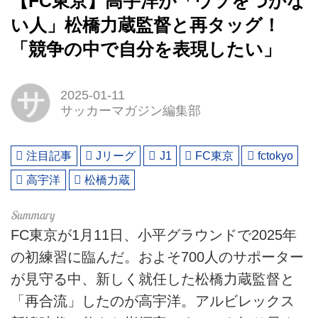
【FC東京】高宇洋が「ウソをつかな
い人」松橋力蔵監督と再タッグ！
「競争の中で自分を表現したい」
サ
2025-01-11
サッカーマガジン編集部
注目記事
Jリーグ
J1
FC東京
fctokyo
高宇洋
松橋力蔵
FC東京が1月11日、小平グラウンドで2025年
の初練習に臨んだ。およそ700人のサポーター
が見守る中、新しく就任した松橋力蔵監督と
「再合流」したのが高宇洋。アルビレックス