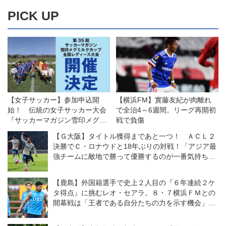
PICK UP
【女子サッカー】参加申込開
【横浜FM】實藤友紀が肉離れ
始！ 伝統の女子サッカー大会
で全治4～6週間。リーグ再開初
『サッカーマガジン雪印メグミ
戦で負傷
ルクカップ』開催
【Ｇ大阪】タイトル獲得まであと一つ！ ＡＣＬ２
決勝でＣ・ロナウドと18年ぶりの対戦！「アジア最
強チームに敵地で勝って優勝するのが一番気持ちい
い」（中谷）
【鹿島】外国籍選手で史上２人目の『６年連続２ケ
タ得点』に挑むレオ・セアラ。８・７横浜ＦＭとの
開幕戦は「王者である自分たちの力を示す機会」と
意気込む