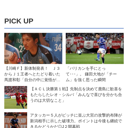
PICK UP
【川崎Ｆ】新体制発表！ Ｊ３
「バリカンを手にとっ
からＪ１王者へとたどり着いた
て･･･」。 鎌田大地が「チー
馬渡和彰「自分の中に覚悟があ
ム」を強く思った瞬間
った」
【ＡＣＬ決勝第１戦】先制点を決めて鹿島に歓喜を
もたらしたレオ・シルバ「みんなで喜びを分かち合
うのは大切なこと」
アタッカー５人がピッチに並ぶ大宮の攻撃的布陣が
新潟相手に示した破壊力。ポイントは今後も継続で
きるかどうかだ◎J２開幕戦