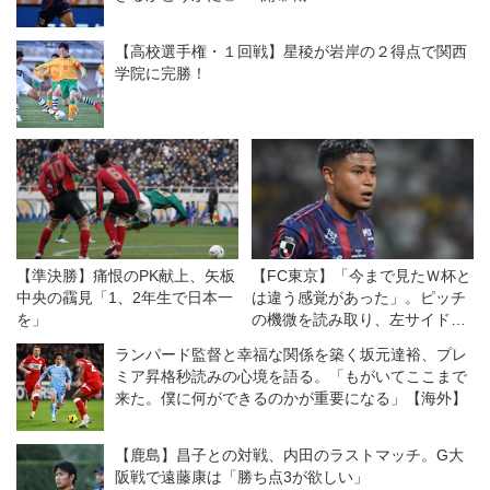
【高校選手権・１回戦】星稜が岩岸の２得点で関西
学院に完勝！
【準決勝】痛恨のPK献上、矢板
【FC東京】「今まで見たＷ杯と
中央の靍見「1、2年生で日本一
は違う感覚があった」。ピッチ
を」
の機微を読み取り、左サイドで
違いを生むバングーナガンデ佳
ランパード監督と幸福な関係を築く坂元達裕、プレ
史扶、その復活がチームをさら
ミア昇格秒読みの心境を語る。「もがいてここまで
に前進させる！
来た。僕に何ができるのかが重要になる」【海外】
【鹿島】昌子との対戦、内田のラストマッチ。G大
阪戦で遠藤康は「勝ち点3が欲しい」