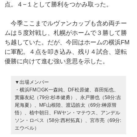
点。４−１として勝利をつかみ取った。
今季ここまでルヴァンカップも含め両チー
ムは５度対戦し、札幌がホームで３勝して勝
ち越していた。だが、今回はホームの横浜FM
に軍配。４点を叩き込み、残り４試合、逆転
優勝に向けて進む強い意思を示した。
▼出場メンバー
・横浜FM◎GK一森純、DF松原健、喜田拓也、
實藤友紀（79分:杉本健勇）、永戸勝也（58分:吉
尾海夏）、MF山根陸、渡辺皓太（69分:榊原彗
悟）、植中朝日、FWヤン・マテウス、アンデル
ソン・ロペス（58分:西村拓真）、宮市亮（69分:
エウベル）