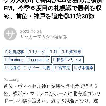
ケガ人続出で喜田がCBを務めた横浜
FM。今季６度目の札幌戦で勝利を収
め、首位・神戸を追走◎J1第30節
サ
2023-10-21
サッカーマガジン編集部
注目記事
Jリーグ
J1
J1第30節
fmarinos
consadole
横浜Fマリノス
北海道コンサドーレ札幌
宮市亮
杉本健勇
首位・ヴィッセル神戸を勝ち点４差で追う２
位、横浜F・マリノスがホームに北海道コンサ
ドーレ札幌を迎えた。残り５試合となり、逆