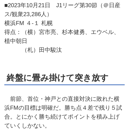
■2023年10月21日 J1リーグ第30節（＠日産
ス/観衆23,286人）
横浜FM ４-１ 札幌
得点：（横）宮市亮、杉本健勇、エウベル、
植中朝日
（札）田中駿汰
終盤に畳み掛けて突き放す
前節、首位・神戸との直接対決に敗れた横
浜FMの目標は明確だ。勝ち点４差で残り５試
合。とにかく勝ち続けてポイントを積み上げ
ていくしかない。