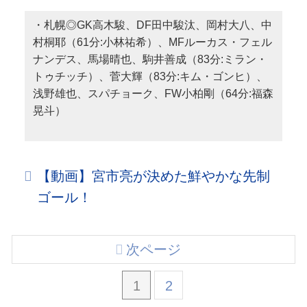
・札幌◎GK高木駿、DF田中駿汰、岡村大八、中
村桐耶（61分:小林祐希）、MFルーカス・フェル
ナンデス、馬場晴也、駒井善成（83分:ミラン・
トゥチッチ）、菅大輝（83分:キム・ゴンヒ）、
浅野雄也、スパチョーク、FW小柏剛（64分:福森
晃斗）
【動画】宮市亮が決めた鮮やかな先制
ゴール！
次ページ
1
2