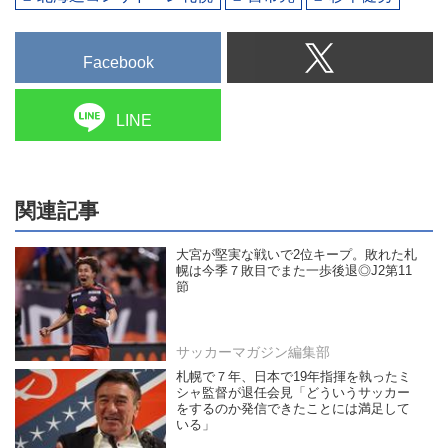
Facebook
LINE
関連記事
大宮が堅実な戦いで2位キープ。敗れた札
幌は今季７敗目でまた一歩後退◎J2第11
節
サッカーマガジン編集部
札幌で７年、日本で19年指揮を執ったミ
シャ監督が退任会見「どういうサッカー
をするのか発信できたことには満足して
いる」