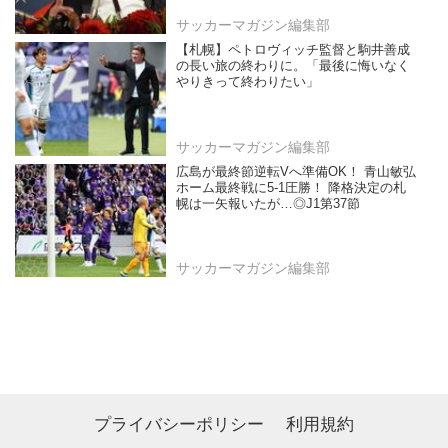
サッカーマガジン編集部
【札幌】ペトロヴィッチ監督と駒井善成
の長い旅の終わりに。「最後に悔いなく
やりきって終わりたい」
サッカーマガジン編集部
広島が最終節逆転Vへ準備OK！ 青山敏弘
ホーム最終戦に5-1圧勝！ 降格決定の札
幌は一矢報いたが…◎J1第37節
サッカーマガジン編集部
プライバシーポリシー
利用規約