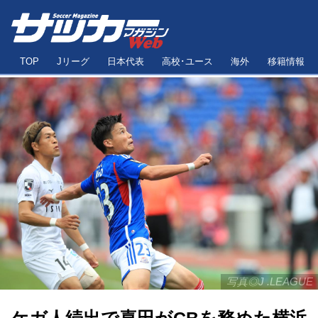
TOP
Jリーグ
日本代表
高校･ユース
海外
移籍情報
写真◎J .LEAGUE