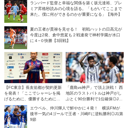
ランパード監督と幸福な関係を築く坂元達裕、プレ
ミア昇格秒読みの心境を語る。「もがいてここまで
来た。僕に何ができるのかが重要になる」【海外】
夏の王者が貫禄を見せる！ 初戦ハットの日高元が
今度は2発、倉中悠駕も２戦連発で神村学園が水口
に４−０快勝【3回戦】
【FC東京】長友佑都が契約更新
「鹿島vs神戸」で頂上決戦！ 西
を発表！「ここでシャーレを掲
地区のラストバトルは神戸がし
げるために、優勝するために戦
ぶとく90分勝利で1位確保◎J1
いたい」
第18節
エウベル、仲川輝人で鮮やかに４発！ 横浜FMが
後半一気の4ゴールで王者・川崎Fに逆転勝利◎J1第
9節