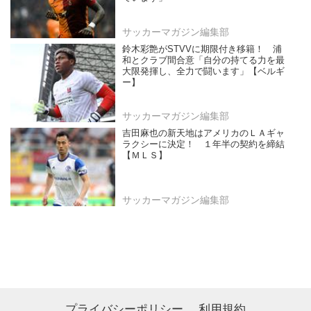
サッカーマガジン編集部
鈴木彩艶がSTVVに期限付き移籍！ 浦
和とクラブ間合意「自分の持てる力を最
大限発揮し、全力で闘います」【ベルギ
ー】
サッカーマガジン編集部
吉田麻也の新天地はアメリカのＬＡギャ
ラクシーに決定！ １年半の契約を締結
【ＭＬＳ】
サッカーマガジン編集部
プライバシーポリシー
利用規約