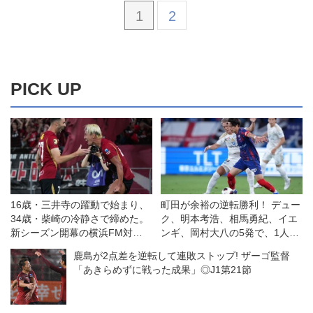
1
2
PICK UP
16歳・三井寺の躍動で始まり、
町田が余裕の逆転勝利！ デュー
34歳・柴崎の冷静さで締めた。
ク、明本考浩、相馬勇紀、イエ
新シーズン開幕の横浜FM対鹿
ンギ、岡村大八の5発で、1人少
島は特筆すべき好ゲームだった
ないFC東京をひっくり返す◎J1
鹿島が2点差を逆転して連敗ストップ! ザーゴ監督
◎J１開幕戦
第1節
「あきらめずに戦った成果」◎J1第21節