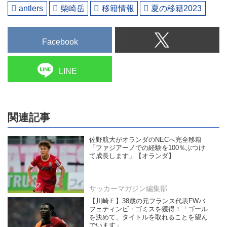
antlers
柴崎岳
移籍情報
夏の移籍2023
Facebook
LINE
関連記事
佐野航大がオランダのNECへ完全移籍
「ファジアーノでの経験を100％ぶつけ
て成長します」【オランダ】
サッカーマガジン編集部
【川崎Ｆ】38歳の元フランス代表FWバ
フェティンビ・ゴミスを獲得！「ゴール
を決めて、タイトルを取れることを望ん
でいます」