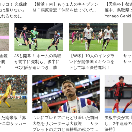
ッコ！ 久保建
【横浜ＦＭ】もう１人のキャプテン
【天皇杯】都
には足りない」
ＭＦ扇原貴宏「仲間を信じていた」
催中。鳥取県
入れるために
Yonago Ge
金鍾
J3も開幕！ ホームの鳥取
【W杯】10人のイングラ
サッ
を胸
が前半に先制も、後半に
ンドが開催国メキシコを
サッ
であ
FC大阪が追いつき、勝ち
下して準々決勝進出！ ベ
守備
点1を分け合う◎J3開幕戦
リンガム2得点、退場者が
出た後にケインがW杯通
算14得点目
れた南米版『赤
ついにプレミアにたどり着いた前田
矢板中央が富
ーニ◎サッカー
大然をサポーターは大歓迎！ サラ
し、2年連続
ブレットの走力と農耕馬の献身でイ
決勝】