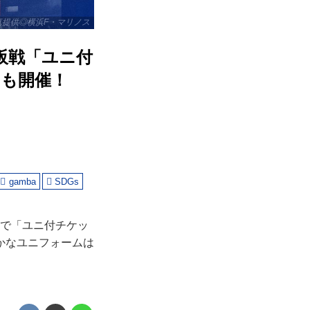
真提供◎横浜F・マリノス
阪戦「ユニ付
」も開催！
gamba
SDGs
戦で「ユニ付チケッ
かなユニフォームは