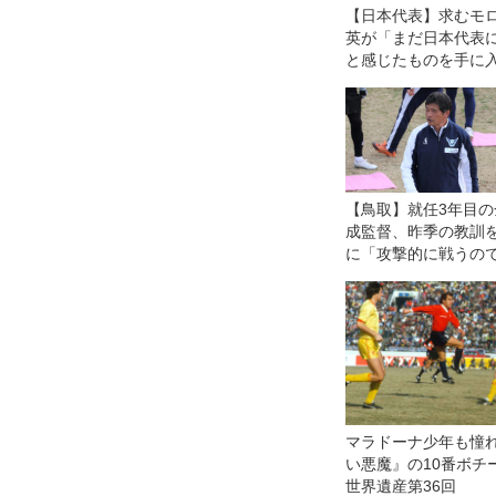
【日本代表】求むモロ
英が「まだ日本代表
と感じたものを手に
【鳥取】就任3年目の
成監督、昨季の教訓
に「攻撃的に戦うの
れば、それに見合う
の形を」
マラドーナ少年も憧
い悪魔』の10番ボチ
世界遺産第36回