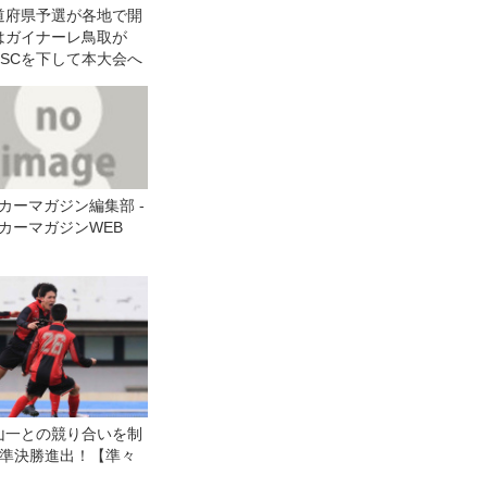
道府県予選が各地で開
はガイナーレ鳥取が
nki SCを下して本大会へ
カーマガジン編集部 -
カーマガジンWEB
山一との競り合いを制
の準決勝進出！【準々