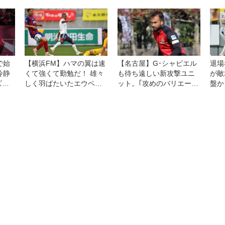
プスウィッチに残留をもたらす！
【英国通信】
で始
【横浜FM】ハマの翼は速
【名古屋】G･シャビエル
退場
冷静
くて強くて勤勉だ！ 雄々
も待ち遠しい新攻撃ユニ
が敵
ズン
しく羽ばたいたエウベ
ット。｢攻めのバリエーシ
盤か
は特
ル、3アシストで快勝導く
ョンはかなり増える｣
はミ
った
敗戦