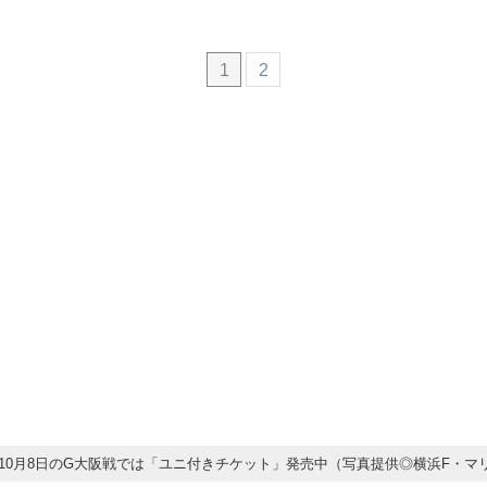
1
2
10月8日のG大阪戦では「ユニ付きチケット」発売中（写真提供◎横浜F・マ