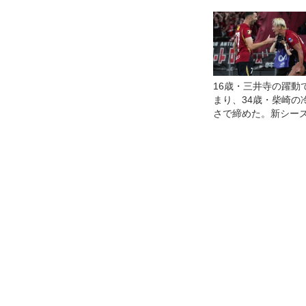
16歳・三井寺の躍動
まり、34歳・柴崎の
さで締めた。新シー
開幕の横浜FM対鹿島
筆すべき好ゲームだ
◎J１開幕戦