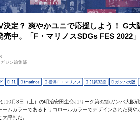
写
V決定？ 爽やかユニで応援しよう！ G大
売中。「F・マリノスSDGs FES 2022
6
マガジン編集部
グ
J1
fmarinos
横浜Ｆ・マリノス
J1第32節
ガンバ大阪
は10月8日（土）の明治安田生命J1リーグ第32節ガンバ大阪
チームカラーであるトリコロールカラーでデザインされた爽や
と大評判だ。