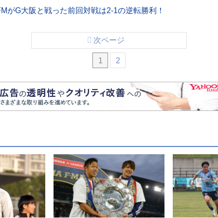
MがG大阪と戦った前回対戦は2-1の逆転勝利！
次ページ
1
2