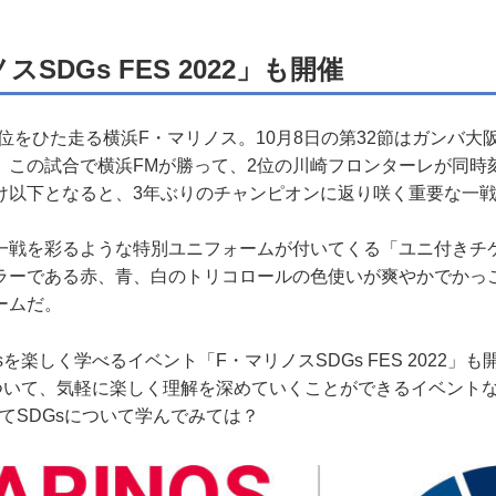
SDGs FES 2022」も開催
首位をひた走る横浜F・マリノス。10月8日の第32節はガンバ
。この試合で横浜FMが勝って、2位の川崎フロンターレが同時
け以下となると、3年ぶりのチャンピオンに返り咲く重要な一
戦を彩るような特別ユニフォームが付いてくる「ユニ付きチ
ラーである赤、青、白のトリコロールの色使いが爽やかでかっ
ームだ。
を楽しく学べるイベント「F・マリノスSDGs FES 2022」
について、気軽に楽しく理解を深めていくことができるイベント
てSDGsについて学んでみては？