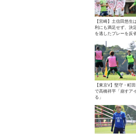
【宮崎】土信田悠生
利にも満足せず、決
を逃したプレーを反
「もっと点を取らな
ばいけない」
【東京V】堅守・町
で高橋祥平「崩すア
る」