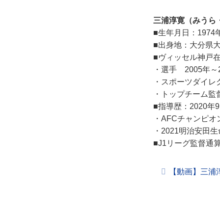
三浦淳寛（みうら
■生年月日：1974
■出身地：大分県
■ヴィッセル神戸
・選手 2005年～2
・スポーツダイレクタ
・トップチーム監督
■指導歴：2020
・AFCチャンピオ
・2021明治安田生
■J1リーグ監督通算
【動画】三浦