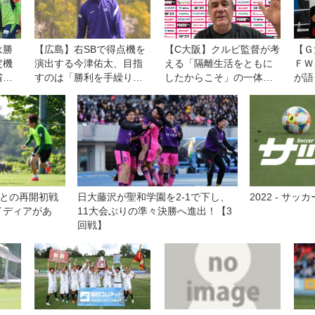
は勝
【広島】右SBで得点機を
【C大阪】クルピ監督が考
【Ｇ
定機
演出する今津佑太、目指
える「隔離生活をともに
ＦＷ
省
すのは「勝利を手繰り寄
したからこそ」の一体
が語
けれ
せられる選手」
感。選手のことが「より
２決
分かるように」
ルを
刻み
田との再開初戦
日大藤沢が聖和学園を2-1で下し、
2022 - サ
イディアがあ
11大会ぶりの準々決勝へ進出！【3
回戦】