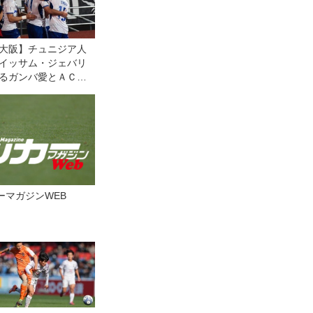
大阪】チュニジア人
イッサム・ジェバリ
るガンバ愛とＡＣＬ
勝への思い「タイト
このクラブの歴史に
たい！」
ッカーマガジンWEB