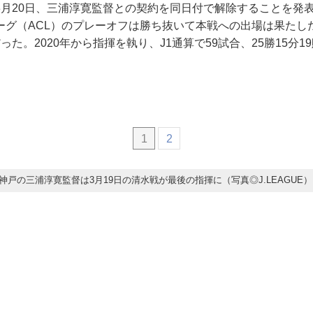
3月20日、三浦淳寛監督との契約を同日付で解除することを発表
ーグ（ACL）のプレーオフは勝ち抜いて本戦への出場は果たした
った。2020年から指揮を執り、J1通算で59試合、25勝15分1
1
2
神戸の三浦淳寛監督は3月19日の清水戦が最後の指揮に（写真◎J.LEAGUE）