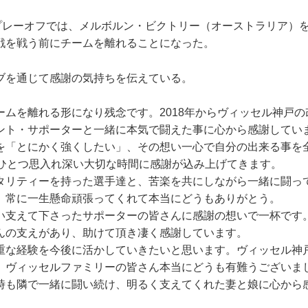
プレーオフでは、メルボルン・ビクトリー（オーストラリア）を
戦を戦う前にチームを離れることになった。
を通じて感謝の気持ちを伝えている。
ームを離れる形になり残念です。2018年からヴィッセル神戸
ント・サポーターと一緒に本気で闘えた事に心から感謝してい
「とにかく強くしたい」、その想い一心で自分の出来る事を
つひとつ思入れ深い大切な時間に感謝が込み上げてきます。
リティーを持った選手達と、苦楽を共にしながら一緒に闘っ
。常に一生懸命頑張ってくれて本当にどうもありがとう。
支えて下さったサポーターの皆さんに感謝の想いで一杯です
んの支えがあり、助けて頂き凄く感謝しています。
な経験を今後に活かしていきたいと思います。ヴィッセル神
。ヴィッセルファミリーの皆さん本当にどうも有難うございま
も隣で一緒に闘い続け、明るく支えてくれた妻と娘に心から