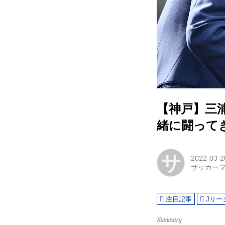
【神戸】三
緒に闘って
サ
2022-03-2
サッカー
注目記事
Jリー