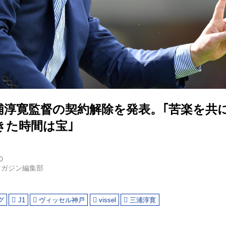
浦淳寛監督の契約解除を発表。｢苦楽を共
きた時間は宝｣
0
マガジン編集部
グ
J1
ヴィッセル神戸
vissel
三浦淳寛