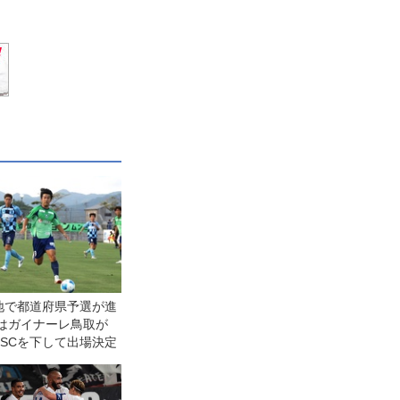
地で都道府県予選が進
県はガイナーレ鳥取が
nki SCを下して出場決定