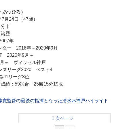
・あつひろ）
年7月24日（47歳）
大分市
在籍歴
007年
ー 2018年～2020年9月
 2020年9月～
年9月～ ヴィッセル神戸
ンズリーグ2020 ベスト4
命J1リーグ3位
成績：59試合 25勝15分19敗
淳寛監督の最後の指揮となった清水vs神戸ハイライト
次ページ