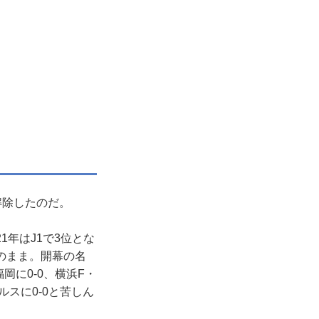
解除したのだ。
1年はJ1で3位とな
のまま。開幕の名
岡に0-0、横浜F・
ルスに0-0と苦しん