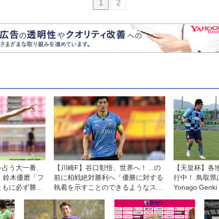
1
2
を占う大一番、
【川崎F】谷口彰悟、世界へ！…の
【天皇杯】各
。鈴木優磨「フ
前に柏戦絶対勝利へ「優勝に対する
行中！ 鳥取
ともに必ず勝ち
執着を示すことのできるようなスタ
Yonago Ge
ートを」