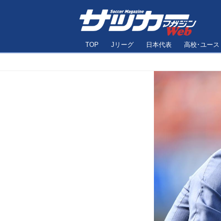
TOP
Jリーグ
日本代表
高校･ユース