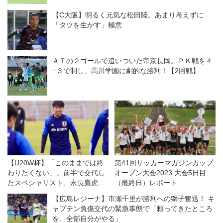
【C大阪】明るく元気な松田陸。あまり考えずに
「タツを生かす」極意
ＡＴの２ゴールで追いついた帝京長岡。ＰＫ戦を４
−３で制し、高川学園に劇的な勝利！【2回戦】
【U20W杯】「このままでは終
第41回サッカーマガジンカップ
わりたくない」。前半で交代し
オープン大会2023 大会5日目
たスペシャリスト、永長鷹虎が
（最終日）レポート
感じた悔しさの価値
【広島レジーナ】市瀬千里が勝利への獅子奮迅！ キ
ャプテン負傷交代の緊急事態で「頼ってきたところ
を、全部自分がやる」