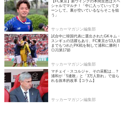
【FC東京】新ウイングの本間至恩はスペ
シャルでマルチ！「中に入っていってタ
ーンして。裏が空いているならそこを狙
う」
サッカーマガジン編集部
試合中に韓国代表に選出されたGKキム・
スンギュの活躍もあり、FC東京が13人目
までもつれたPK戦を制して浦和に勝利！
◎J1第17節
サッカーマガジン編集部
マチェイ・スコルジャ、その采配は…？
浦和が「5連敗」と「3万人割れ」で迫ら
れる抜本的改革【コラム】
サッカーマガジン編集部