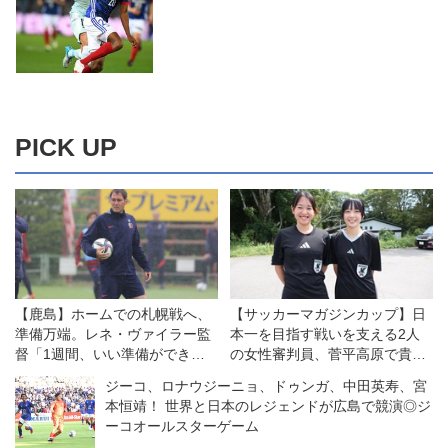
PICK UP
【鹿島】ホームでの札幌戦へ、
【サッカーマガジンカップ】日
準備万端。レネ・ヴァイラー監
本一を目指す戦いを支える2人
督「1週間、いい準備ができた
の女性審判員、菅平高原で貴重
と思っています」
な経験
ジーコ、ロナウジーニョ、ドゥンガ、中田英寿、宮
本恒靖！ 世界と日本のレジェンドが広島で競演◎ジ
ーコオールスターゲーム