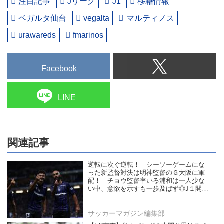
注目記事
Jリーグ
J1
移籍情報
ベガルタ仙台
vegalta
マルティノス
urawareds
fmarinos
Facebook
LINE
関連記事
逆転に次ぐ逆転！ シーソーゲームにな
った新監督対決は明神監督のＧ大阪に軍
配！ チョウ監督率いる浦和は一人少な
い中、意欲を示すも一歩及ばず◎J１開幕
戦
サッカーマガジン編集部