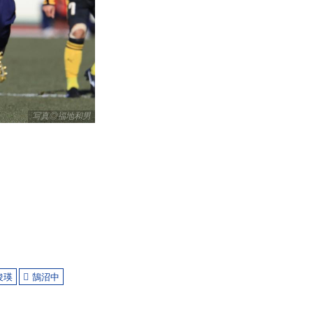
写真◎福地和男
俊瑛
鵠沼中