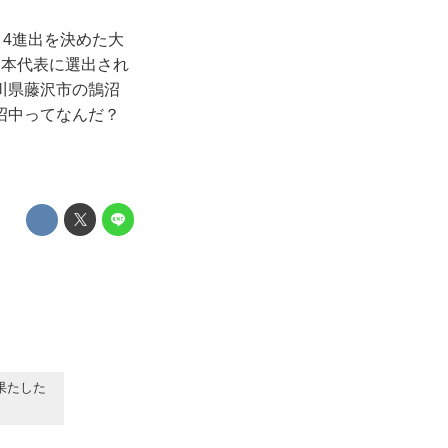
ト4進出を決めた大
日本代表に選出され
川県藤沢市の鵠沼
沼中ってなんだ？
果たした