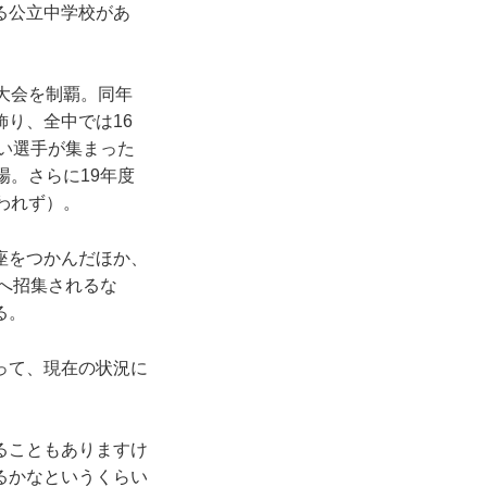
る公立中学校があ
大会を制覇。同年
り、全中では16
良い選手が集まった
場。さらに19年度
われず）。
座をつかんだほか、
）へ招集されるな
る。
って、現在の状況に
ることもありますけ
るかなというくらい