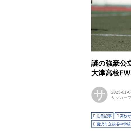
謎の強豪公
大津高校F
サ
2023-01-0
サッカー
注目記事
高校
藤沢市立鵠沼中学校