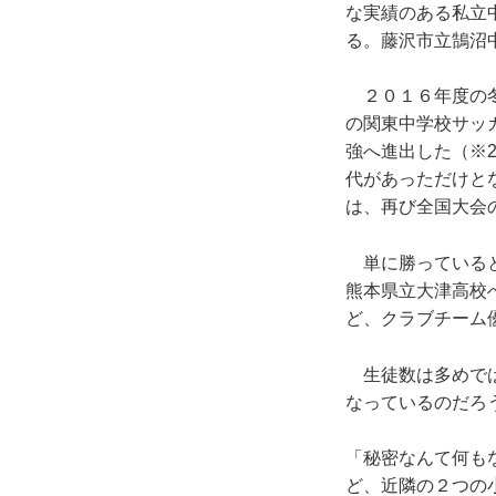
な実績のある私立
る。藤沢市立鵠沼
２０１６年度の冬
の関東中学校サッ
強へ進出した（※
代があっただけと
は、再び全国大会
単に勝っていると
熊本県立大津高校
ど、クラブチーム
生徒数は多めでは
なっているのだろ
「秘密なんて何も
ど、近隣の２つの