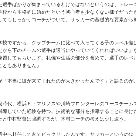
選手ばかりが集まっているわけではないというのは、トレー
学校から本格的に始めたという初心者も少なくない様子だった
してもしっかりコーチがついて、サッカーの基礎的な要素から
学校ですから、クラブチームに比べて入ってくる子のレベル差
だから下のチームの選手は適当にやっていてくれればいいよ』
練習してもらいます。礼儀や生活の部分を含めて、選手のレベ
こともありません」
「本当に彼が来てくれたのが大きかったんです」と語るのが
時代、横浜Ｆ・マリノスや川崎フロンターレのユースチーム
指導していた経験を持つ。技術的な部分を指導することに長け
たと中村監督は強調するが、木村コーチの考えは少し違う。
沼中へ赴任してきてビックリしたんです。サッカーというのは