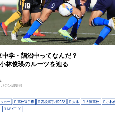
立中学・鵠沼中ってなんだ？
W小林俊瑛のルーツを辿る
4
マガジン編集部
サッカー
高校選手権
高校選手権2022
大津
大津高校
小林
NEXT100