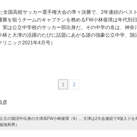
れた全国高校サッカー選手権大会の準々決勝で、2年連続のベス
優勝を狙うチームのキャプテンを務めるFW小林俊瑛は年代別
、実は公立中学校のサッカー部出身だ。その中学の名は、神奈
小林と大津の活躍のたびに話題にあがる謎の強豪公立中学、鵠
リニック2021年4月号）
1
2
暁彦
公立の鵠沼中出身の大津高FW小林俊瑛（9）。大津は2大会連続で4強入りを
福地和男）