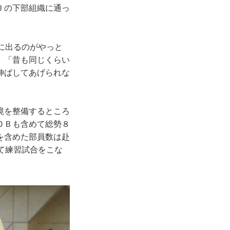
Ｊの下部組織に通っ
に出るのがやっと
、「昔も同じくらい
伸ばしてあげられな
境を整備するところ
ＯＢも含めて総勢８
を含めた部員数は赴
て練習試合をこな