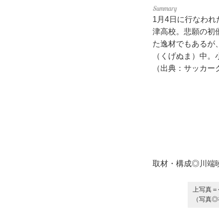
1月4日に行なわ
津高校。悲願の初
た逸材でもあるが
（くげぬま）中。
（出典：サッカーク
取材・構成◎川端
上写真＝
（写真◎