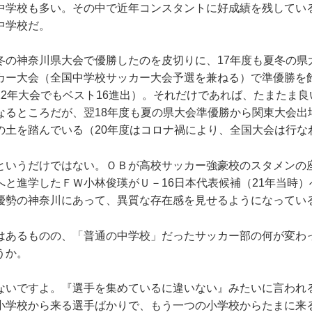
中学校も多い。その中で近年コンスタントに好成績を残してい
中学校だ。
の神奈川県大会で優勝したのを皮切りに、17年度も夏冬の県
カー大会（全国中学校サッカー大会予選を兼ねる）で準優勝を飾
22年大会でもベスト16進出）。それだけであれば、たまたま
なるところだが、翌18年度も夏の県大会準優勝から関東大会出
の土を踏んでいる（20年度はコロナ禍により、全国大会は行な
いうだけではない。ＯＢが高校サッカー強豪校のスタメンの
へと進学したＦＷ小林俊瑛がＵ－16日本代表候補（21年当時
優勢の神奈川にあって、異質な存在感を見せるようになってい
あるものの、「普通の中学校」だったサッカー部の何が変わ
うか。
ないですよ。『選手を集めているに違いない』みたいに言われ
小学校から来る選手ばかりで、もう一つの小学校からたまに来