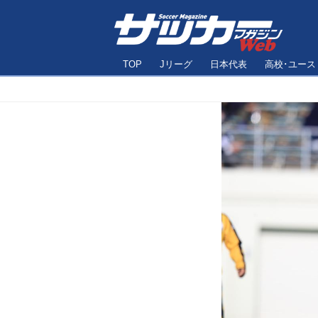
TOP
Jリーグ
日本代表
高校･ユース