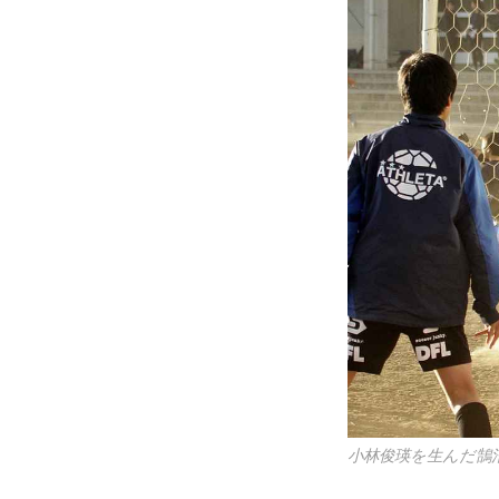
小林俊瑛を生んだ鵠沼