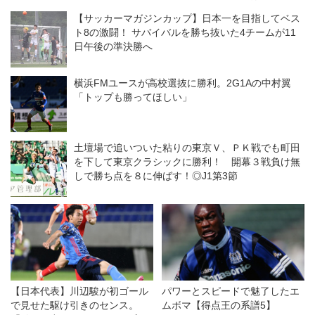
です」
【サッカーマガジンカップ】日本一を目指してベス
ト8の激闘！ サバイバルを勝ち抜いた4チームが11
日午後の準決勝へ
横浜FMユースが高校選抜に勝利。2G1Aの中村翼
「トップも勝ってほしい」
土壇場で追いついた粘りの東京Ｖ、ＰＫ戦でも町田
を下して東京クラシックに勝利！ 開幕３戦負け無
しで勝ち点を８に伸ばす！◎J1第3節
【日本代表】川辺駿が初ゴール
パワーとスピードで魅了したエ
で見せた駆け引きのセンス。
ムボマ【得点王の系譜5】