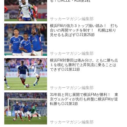
る！◎ACLE・R16第1戦
サッカーマガジン編集部
横浜FMの強力３トップ揃い踏み！ 打ち
合いの再開マッチを制す！ 札幌は粘り
見せるも及ばず◎J1第25節
サッカーマガジン編集部
横浜FM対磐田は痛み分け。ともに勝ち点
１を積むも勝利で上昇気流に乗ることは
できず◎J1第11節
サッカーマガジン編集部
31年前と同じ展開で横浜FMが勝利！ 東
京ヴェルディが先行も終盤に横浜FMが逆
転勝ち◎J1第1節
サッカーマガジン編集部