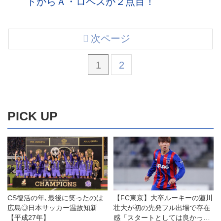
トからＡ・ロペスが２点目！
次ページ
1
2
PICK UP
CS復活の年､最後に笑ったのは
【FC東京】大卒ルーキーの蓮川
広島◎日本サッカー温故知新
壮大が初の先発フル出場で存在
【平成27年】
感「スタートとしては良かった