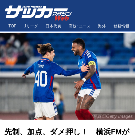
TOP
Jリーグ
日本代表
高校･ユース
海外
移籍情報
写真◎Getty Images
先制、加点、ダメ押し！ 横浜FMが