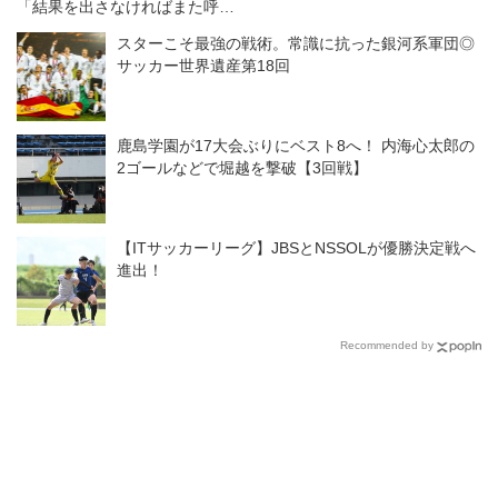
「結果を出さなければまた呼ば
れない」の危機感あり！
スターこそ最強の戦術。常識に抗った銀河系軍団◎
サッカー世界遺産第18回
鹿島学園が17大会ぶりにベスト8へ！ 内海心太郎の
2ゴールなどで堀越を撃破【3回戦】
【ITサッカーリーグ】JBSとNSSOLが優勝決定戦へ
進出！
Recommended by