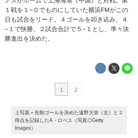
ノスがホームで上海海港（中国）と対戦。第
１戦を１−０でものにしていた横浜FMがこの
日も試合をリード。４ゴールを叩き込み、４
−１で快勝。２試合合計で５−１とし、準々決
勝進出を決めた。
1
2
上写真＝先制ゴールを決めた遠野大弥（左）と２
得点を記録したA・ロペス（写真◎Getty
Images）