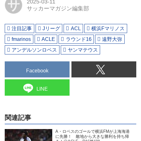
サ
2025-03-11
サッカーマガジン編集部
注目記事
Jリーグ
ACL
横浜Fマリノス
fmarinos
ACLE
ラウンド16
遠野大弥
アンデルソンロペス
ヤンマテウス
Facebook
LINE
関連記事
A・ロペスのゴールで横浜FMが上海海港
に先勝！ 敵地から大きな勝利を持ち帰