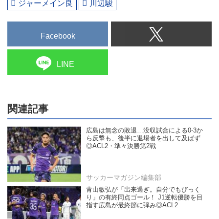
ジャーメイン良
川辺駿
Facebook
LINE
関連記事
広島は無念の敗退…没収試合による0-3か
ら反撃も、後半に退場者を出して及ばず
◎ACL2・準々決勝第2戦
サッカーマガジン編集部
青山敏弘が「出来過ぎ。自分でもびっく
り」の有終同点ゴール！ J1逆転優勝を目
指す広島が最終節に弾み◎ACL2