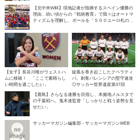
【北中米W杯】現地記者が指摘するスペイン優勝の
理由…幼い頃からの『戦術教育』で我々はオートマ
ティズムを理解し、ボールを「５００ユーロ札のよ
うに」扱う
【女子】長谷川唯がウェストハ
旋風を巻き起こしたクペラティ
ムに移籍！ 「ここで素晴らし
バ。刺客バレンシアの堅守速攻
い時間を過ごしたい」
◎サッカー世界遺産第37回
【鹿島】さらなる連勝を目指し、本拠地メルスタで
の千葉戦へ。鬼木達監督「しっかりと戦う姿勢を見
せたい」
サッカーマガジン編集部 - サッカーマガジンWEB