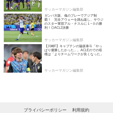
サッカーマガジン編集部
ガンバ大阪、魂のプレーでアジア制
覇！ 完全アウェーを跳ね返し、サウジ
のスター軍団アル・ナスルに１−０の勝
利！◎ACL2決勝
サッカーマガジン編集部
【川崎F】キャプテンの脇坂泰斗「やっ
ぱり優勝したかった」。ACLEのでの収
穫は「よりチームワークが良くなった」
サッカーマガジン編集部
プライバシーポリシー
利用規約