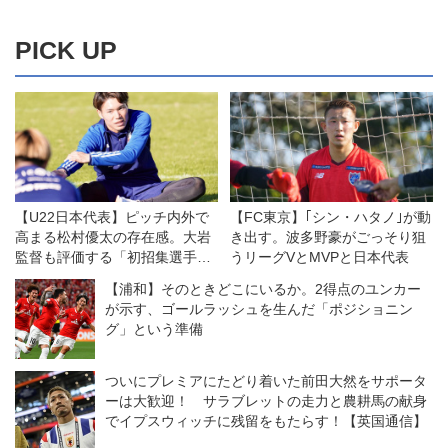
PICK UP
【U22日本代表】ピッチ内外で
【FC東京】｢シン・ハタノ｣が動
高まる松村優太の存在感。大岩
き出す。波多野豪がごっそり狙
監督も評価する「初招集選手を
うリーグVとMVPと日本代表
融合させる」力
【浦和】そのときどこにいるか。2得点のユンカー
が示す、ゴールラッシュを生んだ「ポジショニン
グ」という準備
ついにプレミアにたどり着いた前田大然をサポータ
ーは大歓迎！ サラブレットの走力と農耕馬の献身
でイプスウィッチに残留をもたらす！【英国通信】