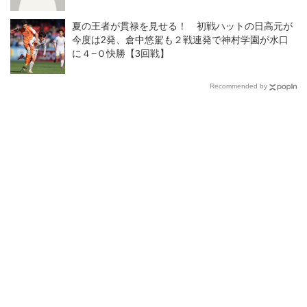
夏の王者が貫禄を見せる！ 初戦ハットの日高元が
今度は2発、倉中悠駕も２戦連発で神村学園が水口
に４−０快勝【3回戦】
Recommended by