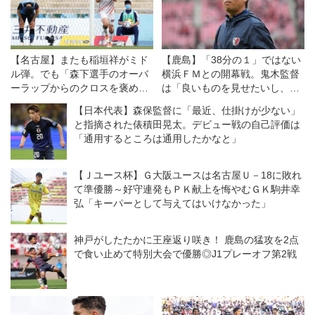
【名古屋】またも稲垣祥がミド
【鹿島】「38分の１」ではない
ル弾。でも「森下選手のオーバ
横浜ＦＭとの開幕戦。鬼木監督
ーラップからのクロスを褒めて
は「良いものを見せたいし、決
あげてほしい」
勝戦のつもりで戦う」
【日本代表】森保監督に「最近、仕掛けが少ない」
と指摘された俵積田晃太。デビュー戦の自己評価は
「通用するところは通用したかなと」
【Ｊユース杯】Ｇ大阪ユースは名古屋Ｕ－18に敗れ
て準優勝～好守連発もＰＫ献上を悔やむＧＫ駒井幸
弘「キーパーとして与えてはいけなかった」
神戸がしたたかに王座返り咲き！ 鹿島の猛攻を2点
で食い止めて特別大会で優勝◎J1プレーオフ第2戦