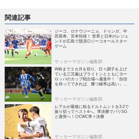
関連記事
ジーコ、ロナウジーニョ、ドゥンガ、中
田英寿、宮本恒靖！ 世界と日本のレジェ
ンドが広島で競演◎ジーコオールスター
ゲーム
サッカーマガジン編集部
W杯まで２カ月を切り、日々調子を上げ
ている三笘薫はブライトンとともにヨー
ロッパのカップ戦出場へ邁進中！「自信
を持ってできれば、勝つ確率は高い」
【海外】
サッカーマガジン編集部
レアルが最後に粘るドルトムントを3-2で
振り切ってベスト4へ。準決勝でパリSG
と激突へ！◎CWC準々決勝
サッカーマガジン編集部