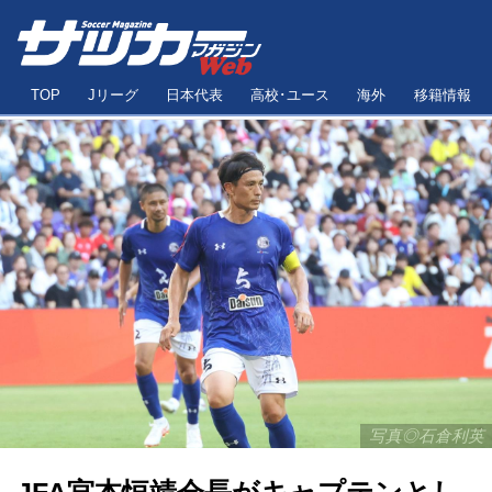
TOP
Jリーグ
日本代表
高校･ユース
海外
移籍情報
写真◎石倉利英