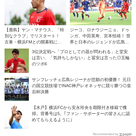
【鹿島】ヤン・マテウス、「特
ジーコ、ロナウジーニョ、ドゥ
別なクラブ」でリスタート！
ンガ、中田英寿、宮本恒靖！ 世
古巣・横浜FMとの開幕戦に向
界と日本のレジェンドが広島で
けては「感情的な試合になる」
競演◎ジーコオールスターゲー
3位決定戦へ「プロとしての器が問われる」と堂安
が「勝利を求めたい！」
ム
は言い、「気持ちしかない」と冨安は言った◎五輪
のツボ6
サンフレッチェ広島レジーナが悲願の初優勝！ 元日
の国立競技場でINAC神戸レオネッサに競り勝つ◎皇
后杯決勝
【水戸】横浜FCから安永玲央を期限付き移籍で獲
得。背番号は5。｢ファン・サポーターの皆さんに認
めてもらえるように｣
Recommended by