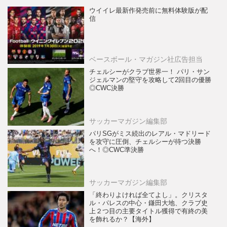
ウイイレ最新作発売前に無料体験版が配
信
ベースボール・マガジン社広告担当
チェルシーがクラブ世界一！ パリ・サン
ジェルマンの堅守を攻略して2回目の優勝
◎CWC決勝
サッカーマガジン編集部
パリSGがミス続出のレアル・マドリード
を攻守に圧倒、チェルシーが待つ決勝
へ！◎CWC準決勝
サッカーマガジン編集部
「終わりよければ全てよし」。クリスタ
ル・パレスの中心・鎌田大地、クラブ史
上２つ目の主要タイトル獲得で有終の美
を飾れるか？【海外】