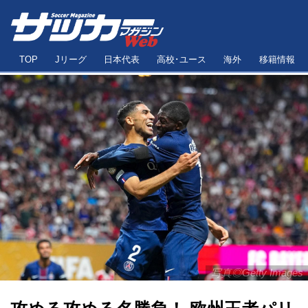
TOP
Jリーグ
日本代表
高校･ユース
海外
移籍情報
写真◎Getty Images