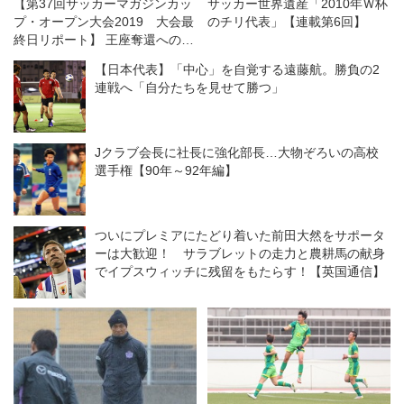
【第37回サッカーマガジンカッ
サッカー世界遺産「2010年Ｗ杯
プ・オープン大会2019 大会最
のチリ代表」【連載第6回】
終日リポート】 王座奪還へのス
ーパーヘッド！ 中央大学体同
【日本代表】「中心」を自覚する遠藤航。勝負の2
連フースバルクラブＡが３年ぶ
連戦へ「自分たちを見せて勝つ」
り３回目の頂点に！
Jクラブ会長に社長に強化部長…大物ぞろいの高校
選手権【90年～92年編】
ついにプレミアにたどり着いた前田大然をサポータ
ーは大歓迎！ サラブレットの走力と農耕馬の献身
でイプスウィッチに残留をもたらす！【英国通信】