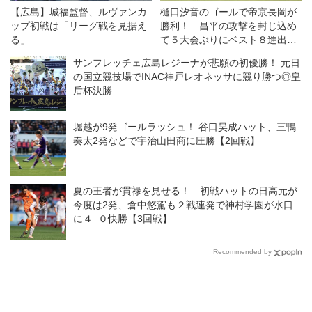
【広島】城福監督、ルヴァンカ
樋口汐音のゴールで帝京長岡が
ップ初戦は「リーグ戦を見据え
勝利！ 昌平の攻撃を封じ込め
る」
て５大会ぶりにベスト８進出
【3回戦】
サンフレッチェ広島レジーナが悲願の初優勝！ 元日
の国立競技場でINAC神戸レオネッサに競り勝つ◎皇
后杯決勝
堀越が9発ゴールラッシュ！ 谷口昊成ハット、三鴨
奏太2発などで宇治山田商に圧勝【2回戦】
夏の王者が貫禄を見せる！ 初戦ハットの日高元が
今度は2発、倉中悠駕も２戦連発で神村学園が水口
に４−０快勝【3回戦】
Recommended by