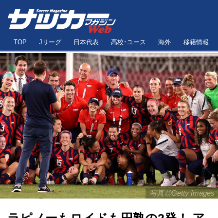
TOP
Jリーグ
日本代表
高校･ユース
海外
移籍情報
写真◎Getty Images