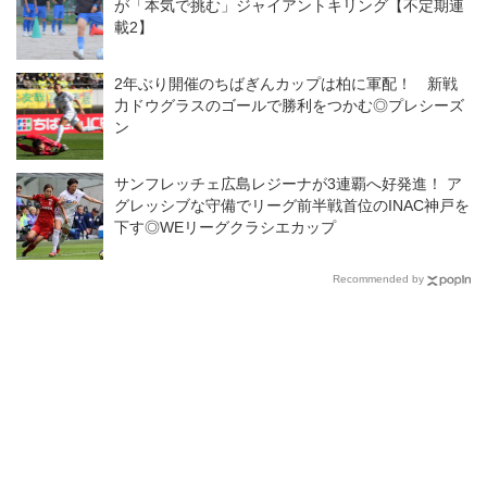
が「本気で挑む」ジャイアントキリング【不定期連
載2】
2年ぶり開催のちばぎんカップは柏に軍配！ 新戦
力ドウグラスのゴールで勝利をつかむ◎プレシーズ
ン
サンフレッチェ広島レジーナが3連覇へ好発進！ ア
グレッシブな守備でリーグ前半戦首位のINAC神戸を
下す◎WEリーグクラシエカップ
Recommended by