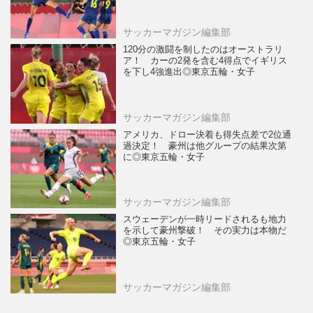
サッカーマガジン編集部
120分の激闘を制したのはオーストラリ
ア！ カーの2発を含む4得点でイギリス
を下し4強進出◎東京五輪・女子
サッカーマガジン編集部
アメリカ、ドロー決着も得失点差で2位通
過決定！ 豪州は他グループの結果次第
に◎東京五輪・女子
サッカーマガジン編集部
スウェーデンが一時リードされるも地力
を示して豪州撃破！ その実力は本物だ
◎東京五輪・女子
サッカーマガジン編集部