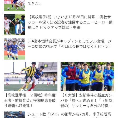
できた」
【高校選手権】いよいよ12月28日に開幕！ 高校サ
ッカーを深く知る記者が注目するニューヒーロー候
補は？ ピックアップ対談・中編
JFA宮本恒靖会長がキャプテンとしてフル出場、ジ
ーコ監督の指示で「今日は会長ではなくカピトン」
【高校選手権・２回戦】昨年度
【Ｇ大阪】安部柊斗が新生ガン
王者・前橋育英が宇和島東を破
バを『前へ』進める！「（新監
り連覇へ好発進！
督の）サッカーは自分の特徴に
合っていると思う」◎開幕直
シュート数『1-53』の衝撃から7カ月。米子松蔭高
前・連続インタビュー