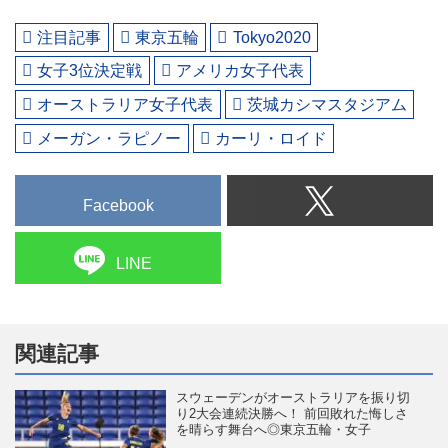
注目記事
東京五輪
Tokyo2020
女子3位決定戦
アメリカ女子代表
オーストラリア女子代表
茨城カシマスタジアム
メーガン・ラピノー
カーリ・ロイド
Facebook
LINE
関連記事
スウェーデンがオーストラリアを振り切
り2大会連続決勝へ！ 前回敗れた悔しさ
を晴らす舞台へ◎東京五輪・女子