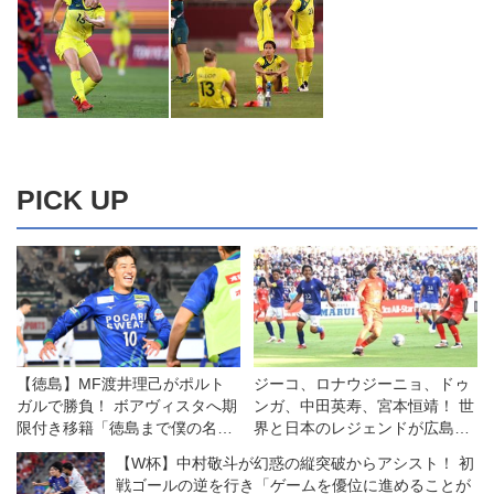
PICK UP
【徳島】MF渡井理己がポルト
ジーコ、ロナウジーニョ、ドゥ
ガルで勝負！ ボアヴィスタへ期
ンガ、中田英寿、宮本恒靖！ 世
限付き移籍「徳島まで僕の名前
界と日本のレジェンドが広島で
が届くように頑張ります！」
競演◎ジーコオールスターゲー
【W杯】中村敬斗が幻惑の縦突破からアシスト！ 初
ム
戦ゴールの逆を行き「ゲームを優位に進めることが