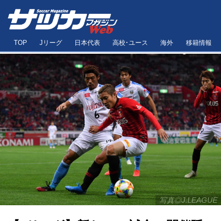
TOP
Jリーグ
日本代表
高校･ユース
海外
移籍情報
写真◎J.LEAGUE