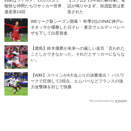
戦術はリケルメ。1人の天才と
【コラム】23年前の解任劇。電
愉快な仲間たち◎サッカー世界
話が鳴りやまず、加茂監督は更
遺産第14回
迭された
WEリーグ新シーズン開幕！ 昨季2位のINAC神戸レ
オネッサが優勝した日テレ・東京ヴェルディベレー
ザを下して白星発進
【鹿島】鈴木優磨が未来への厳しい金言「言われた
ことしかできなかった。それだとサッカーにならな
い」
【W杯】スペインが4大会ぶりの決勝進出！ パスワ
ークで圧倒して2得点、エムバペなどフランスの強
力攻撃陣を封じて快勝
Recommended by