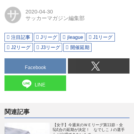
サ
2020-04-30
サッカーマガジン編集部
注目記事
Jリーグ
jleague
J1リーグ
J2リーグ
J3リーグ
開催延期
Facebook
LINE
関連記事
【女子】今週末のＷＥリーグ第11節・全
5試合の延期が決定！ なでしこＪの選手