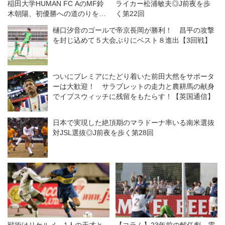
稲田大学HUMAN FC AのMF鈴
ライカー松浦敏夫◎J前夜を歩
木朝陽、初優勝への道のりを語
く第22回
る「練習から雰囲気を変えて取
樋口汐音のゴールで帝京長岡が勝利！ 昌平の攻撃
り組んできた」
を封じ込めて５大会ぶりにベスト８進出【3回戦】
ついにプレミアにたどり着いた前田大然をサポータ
ーは大歓迎！ サラブレットの走力と農耕馬の献身
でイプスウィッチに残留をもたらす！【英国通信】
日本で実現した絶頂期のマラドーナ率いる南米選抜
対JSL選抜◎J前夜を歩く第28回