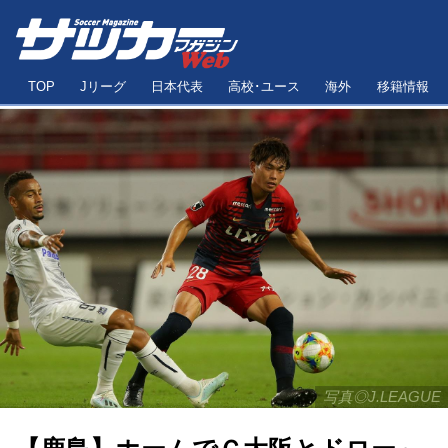
TOP
Jリーグ
日本代表
高校･ユース
海外
移籍情報
写真◎J.LEAGUE