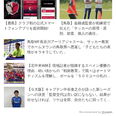
【鹿島】クラブ初の公式スマー
【鳥取】金鍾成監督が初練習で
トフォンアプリを提供開始!
伝えた「サッカーの原理・原
則、節度、個人の責任」
鳥取MF長谷川アーリアジャスール、サッカー教室
でホームタウンの鳥取県へ恩返し「子どもたちの表
情がキラキラしていた」
【北中米W杯】現地記者が指摘するスペイン優勝の
理由…幼い頃からの『戦術教育』で我々はオートマ
ティズムを理解し、ボールを「５００ユーロ札のよ
うに」扱う
【Ｇ大阪】キャプテン中谷進之介が語った新シーズ
ンへの決意「監督交代は言い訳にならない。結果が
出せなければ、ツケは全部、自分たちに回ってく
る」
Recommended by