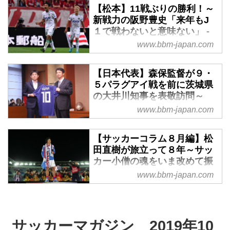
【松本】11戦ぶりの勝利！～
点で幸先よく先制したものの、前
新戦力の阪野豊史「来年もJ
半終了間際に同点ゴール、さらに
１で戦わないと意味ない」 -
後半には逆転弾を浴びて苦しい状
ベースボール・マガジン社
www.bbm-japan.com
況を強いられた。しかし、72分に
WEB
左サイドの福田湧矢がＰＫを獲
得。これをパトリックが冷静に沈
松本が逆転勝ちし、11戦ぶりの白
【日本代表】森保監督が９・
めてスコアを２－２とし、敵地で
星を挙げた（Ｊ１は５月26日・名
５パラグアイ戦を前に茨城県
勝ち点１を奪った。
古屋戦以来）。立ち上がりに失点
の大井川知事を表敬訪問～
を喫し、苦しい展開になったが、
「応援してくれる皆さんを笑
www.bbm-japan.com
終盤に盛り返した。75分、高橋諒
顔に」 - ベースボール・マガ
ジン社WEB
のクロスに阪野豊史が頭で合わせ
【サッカーコラム８月編】松
て同点。83分には高橋諒が勝ち越
８月20日、日本代表の森保一監督
田直樹が旅立って８年～サッ
しゴールをマークした。5月26日
が茨城県の大井川和彦知事を表敬
カー小僧の魂をいま改めて振
の名古屋戦以来の勝利となった。
訪問した。９月５日には、同県の
り返る - ベースボール・マガ
www.bbm-japan.com
浦和は5戦勝ちなし。松本が息を
カシマスタジアムで『キリンチャ
ジン社WEB
吹き返すきっかけをつくったの
レンジカップ2019』パラグアイ
あの日もこんなに暑かっただろう
は、今夏に加入したストライカー
戦が開催される。
か。2011年8月4日、松田直樹が
だった。
サッカーマガジン 2019年10
天に召された。ボールに愛された