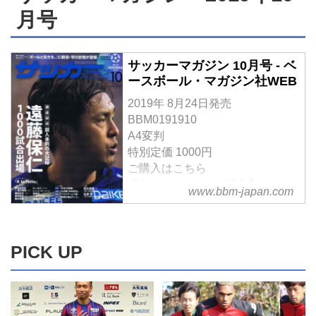
男はボールのそばで倒れ、この世
月号
を去った。日本サッカーの『過
去』を個人の記憶とともに月ごと
に振り返るコラム「Back in the
サッカーマガジン 10月号 - ベ
Football Days」。8年前の８月に
ースボール・マガジン社WEB
亡くなった松田直樹の魂をもう一
2019年 8月24日発売
度思い出したい――。
BBM0191910
A4変判
特別定価 1000円
ご購入はこちら
【Amazonからのご購入】はこち
www.bbm-japan.com
ら
月刊サッカーマガジン 2019年 10
月号 特集:徹底研究「遠藤保仁」
PICK UP
大特集! [特別付録:オリジナル
FOOTISTAシリアルコード
WCCF FOOTISTA 2019] | サッカ
ーマガジン編集部
Amazonでサッカーマガジン編集