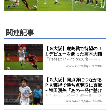
関連記事
【Ｇ大阪】鹿島戦で待望のＪ
１デビューを飾った高木大輔
「自分にとってのスタート」
- ベースボール・マガジン社
www.bbm-japan.com
WEB
Ｇ大阪はアデミウソンのゴールで
【Ｇ大阪】同点弾につながる
先制するも、その後ホームの鹿島
ＰＫ獲得で勝ち点奪取に貢献
に逆転される。だが、72分に得た
～福田湧矢「あの一発に懸け
ＰＫをパトリックが決めて同点に
ました」 - ベースボール・マ
www.bbm-japan.com
追いつき、２位の鹿島から敵地で
ガジン社WEB
勝ち点１を獲得した。
Ｇ大阪は33分にアデミウソンの得