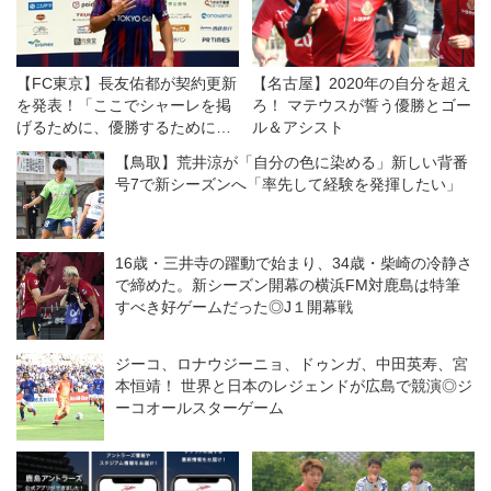
部の月刊サッカーマガジン 2019
年 10 月号 特集:徹底研究「遠藤保
仁」大特集! [特別付録:オリジナル
【FC東京】長友佑都が契約更新
【名古屋】2020年の自分を超え
FOOTIS...
を発表！「ここでシャーレを掲
ろ！ マテウスが誓う優勝とゴー
げるために、優勝するために戦
ル＆アシスト
いたい」
【鳥取】荒井涼が「自分の色に染める」新しい背番
号7で新シーズンへ「率先して経験を発揮したい」
16歳・三井寺の躍動で始まり、34歳・柴崎の冷静さ
で締めた。新シーズン開幕の横浜FM対鹿島は特筆
すべき好ゲームだった◎J１開幕戦
ジーコ、ロナウジーニョ、ドゥンガ、中田英寿、宮
本恒靖！ 世界と日本のレジェンドが広島で競演◎ジ
ーコオールスターゲーム