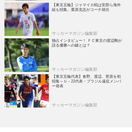
【東京五輪】ジャマイカ戦は安部ら海外
組も招集。栗原克志がコーチ就任
サッカーマガジン編集部
独占インタビュー！ ＦＣ東京の渡辺剛が
語る優勝への鍵とは？
サッカーマガジン編集部
【東京五輪代表】食野、渡辺、菅原を初
招集～Ｕ－22代表・ブラジル遠征メンバ
ー発表
サッカーマガジン編集部