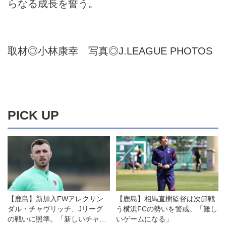
らなる成長を誓う。
取材◎小林康幸 写真◎J.LEAGUE PHOTOS
PICK UP
【鹿島】新加入FWアレクサン
【鹿島】相馬直樹監督は次節戦
ダル・チャヴリッチ、Jリーグ
う横浜FCの勢いを警戒。「難し
の戦いに照準。「新しいチャレ
いゲームになる」