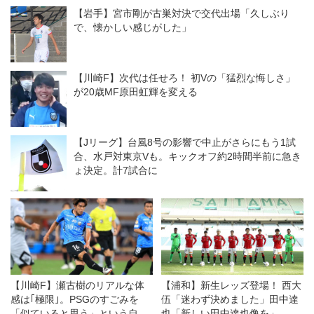
ンジをしたい」
【岩手】宮市剛が古巣対決で交代出場「久しぶり
で、懐かしい感じがした」
【川崎F】次代は任せろ！ 初Vの「猛烈な悔しさ」
が20歳MF原田虹輝を変える
【Jリーグ】台風8号の影響で中止がさらにもう1試
合、水戸対東京Vも。キックオフ約2時間半前に急き
ょ決定。計7試合に
【川崎F】瀬古樹のリアルな体
【浦和】新生レッズ登場！ 西大
感は｢極限｣。PSGのすごみを
伍「迷わず決めました」田中達
「似ていると思う」という自分
也「新しい田中達也像を」