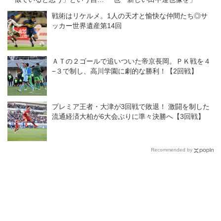
たちに組み込むために
戦術はリケルメ。1人の天才と愉快な仲間たち◎サ
ッカー世界遺産第14回
ＡＴの２ゴールで追いついた帝京長岡。ＰＫ戦を４
−３で制し、高川学園に劇的な勝利！【2回戦】
プレミア王者・大津が3回戦で敗退！ 激闘を制した
流通経済大柏が6大会ぶりに準々決勝へ【3回戦】
Recommended by