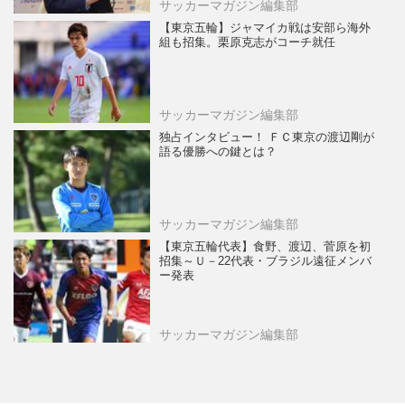
サッカーマガジン編集部
【東京五輪】ジャマイカ戦は安部ら海外
組も招集。栗原克志がコーチ就任
サッカーマガジン編集部
独占インタビュー！ ＦＣ東京の渡辺剛が
語る優勝への鍵とは？
サッカーマガジン編集部
【東京五輪代表】食野、渡辺、菅原を初
招集～Ｕ－22代表・ブラジル遠征メンバ
ー発表
サッカーマガジン編集部