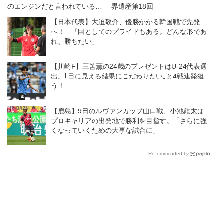
のエンジンだと言われている。
界遺産第18回
機能しなければ｣
【日本代表】大迫敬介、優勝かかる韓国戦で先発
へ！ 「国としてのプライドもある。どんな形であ
れ、勝ちたい」
【川崎F】三笘薫の24歳のプレゼントはU-24代表選
出。｢目に見える結果にこだわりたい｣と4戦連発狙
う！
【鹿島】9日のルヴァンカップ山口戦、小池龍太は
プロキャリアの出発地で勝利を目指す。「さらに強
くなっていくための大事な試合に」
Recommended by