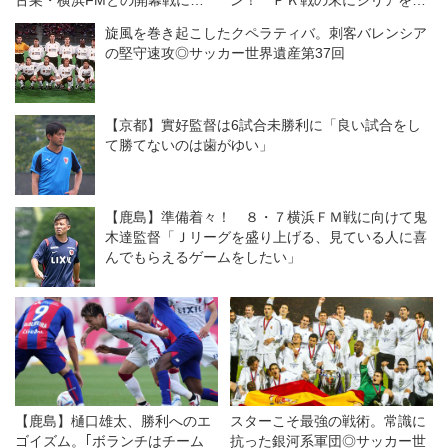
古巣・横浜FMとの開幕戦に向
ン！ ＰＫ戦の末にシリアを下
けては「感情的な試合になる」
して８強入り！◎ラウンド16
旋風を巻き起こしたクペラティバ。刺客バレンシア
が「勝利を求めたい！」
の堅守速攻◎サッカー世界遺産第37回
【京都】實好監督は6試合未勝利に「良い試合をし
て勝てないのは歯がゆい」
【鹿島】準備着々！ ８・７横浜ＦＭ戦に向けて鬼
木達監督「Ｊリーグを盛り上げる、見ている人に喜
んでもらえるゲームをしたい」
【鹿島】樋口雄太、勝利へのエ
スターこそ最強の戦術。常識に
ゴイズム。｢ボランチはチーム
抗った銀河系軍団◎サッカー世