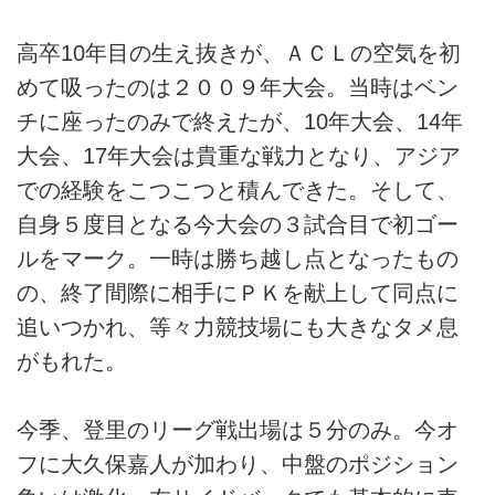
高卒10年目の生え抜きが、ＡＣＬの空気を初
めて吸ったのは２００９年大会。当時はベン
チに座ったのみで終えたが、10年大会、14年
大会、17年大会は貴重な戦力となり、アジア
での経験をこつこつと積んできた。そして、
自身５度目となる今大会の３試合目で初ゴー
ルをマーク。一時は勝ち越し点となったもの
の、終了間際に相手にＰＫを献上して同点に
追いつかれ、等々力競技場にも大きなタメ息
がもれた。
今季、登里のリーグ戦出場は５分のみ。今オ
フに大久保嘉人が加わり、中盤のポジション