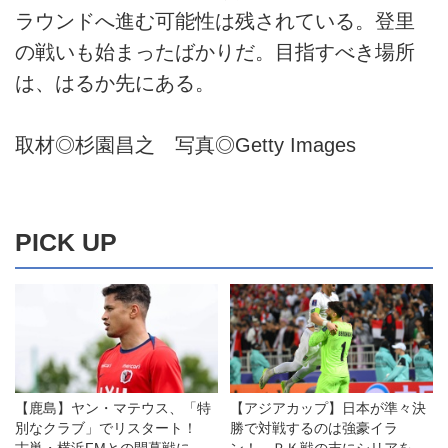
ラウンドへ進む可能性は残されている。登里
の戦いも始まったばかりだ。目指すべき場所
は、はるか先にある。
取材◎杉園昌之 写真◎Getty Images
PICK UP
【鹿島】ヤン・マテウス、「特
【アジアカップ】日本が準々決
別なクラブ」でリスタート！
勝で対戦するのは強豪イラ