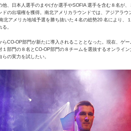
他、日本人選手のまやげか選手やSOFIA 選手を含む８名が
ンドの出場権を獲得。南北アメリカラウンドでは、アジアラウ
、南北アメリカ地域予選を勝ち抜いた４名の総勢20 名により、
れる。
からCO-OP部門が新たに導入されることとなった。現在、ゲ
対１部門の８名とCO-OP部門の８チームを選抜するオンライ
自らの実力を試したい。