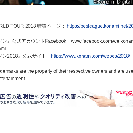
ORLD TOUR 2018 特設ページ：
https://pesleague.konami.net/20
式アカウントFacebook www.facebook.com/we.konam
ami
ブン2018』公式サイト
https://www.konami.com/wepes/2018/
rademarks are the property of their respective owners and are us
ntertainment