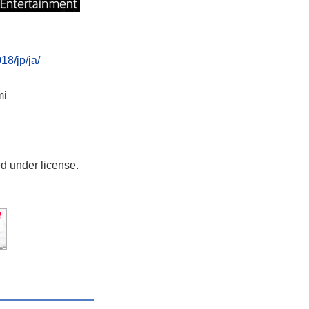
18/jp/ja/
i
ed under license.