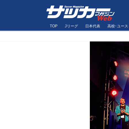
TOP
Jリーグ
日本代表
高校･ユース