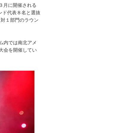
、３月に開催される
ンド代表８名と選抜
１対１部門のラウン
ーム内では南北アメ
ン大会を開催してい